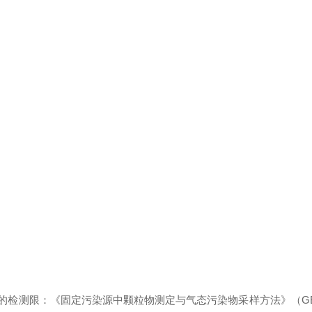
法》的检测限：《固定污染源中颗粒物测定与气态污染物采样方法》（GB/T1