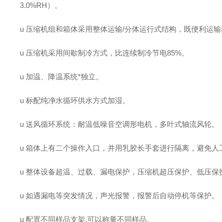
3.0%RH）。
u 压缩机组和箱体采用整体运输/分体运行式结构，既便利运
u 压缩机采用间歇制冷方式，比连续制冷节电85%。
u 加温、降温系统*独立。
u 标配纯净水循环供水方式加湿。
u 送风循环系统：耐温低噪音空调形电机，多叶式轴流风轮。
u 箱体上有二个操作入口，并用乳胶长手套进行隔离，避免
u 整体设备超温、过载、漏电保护，压缩机超压保护、低压保
u 如遇漏电等突发情况，声光报警，报警后自动停机等保护。
u 配置不同样品支架,可以称量不同样品。