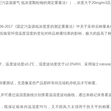
定污染源废气 低浓度颗粒物的测定重量法》），浓度大于20mg/m3且不超
J836-2017《固定污染源低浓度度的测定重量法》中关于采样后
了实验室环境温度湿度的变化对样品称重结果的影响，极大的提高了
13要求，温度波动度±0.2℃，湿度波动度优于±2.0%RH。采用瑞士ro
行称重测试，无需像某些产品那样等待压缩机停机后才可称重。
数值并可通过温湿度曲线分别查看温湿度波动曲线，通过表格记录查看
既保证箱体内温湿度均匀，又不因风力太强而干扰天平的称重。温度均