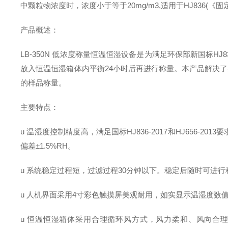
中颗粒物浓度时，浓度小于等于20mg/m3,适用于HJ836(《固
产品概述：
LB-350N 低浓度称量恒温恒湿设备是为满足环保部新国标H
放入恒温恒湿箱体内平衡24小时后再进行称量。本产品解决
的样品称量。
主要特点：
u 温湿度控制精度高，满足国标HJ836-2017和HJ656-20
偏差±1.5%RH。
u 系统稳定过程短，过滤过程30分钟以下。稳定后随时可进
u 人机界面采用4寸彩色触摸屏美观耐用，如实显示温湿度
u 恒温恒湿箱体采用合理循环风方式，风力柔和、风向合理，