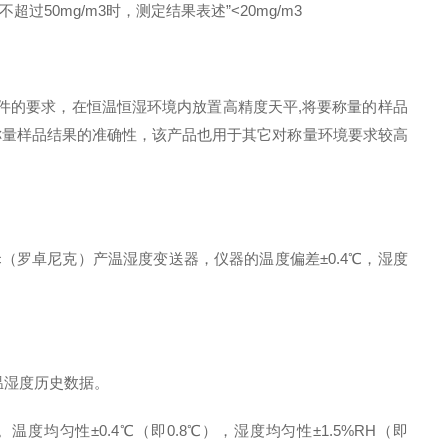
过50mg/m3时，测定结果表述”<20mg/m3
称量条件的要求，在恒温恒湿环境内放置高精度天平,将要称量的样品
称量样品结果的准确性，该产品也用于其它对称量环境要求较高
tronic（罗卓尼克）产温湿度变送器，仪器的温度偏差±0.4℃，湿度
温湿度历史数据。
匀性±0.4℃（即0.8℃），湿度均匀性±1.5%RH（即