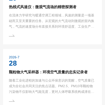
处理优化...
热线式风速仪：微观气流场的精密探测者
在流体力学研究与暖通空调工程领域，风速的测量是一项基
础而又至关重要的任务。从宏观的大气流动到微观的室内换
气，气流的速度场分布直接关系到环境舒适度、工业生产安
全以及科学研究的准确性。在众多测风仪器中，热线式风速
仪以其高的灵敏度与极快的响应速度，成为了实验室级精密
测量的工具，被誉为微观气流场的精密探测者。热线式风速
仪的工作原理基于热平衡与热传导定律，其核心部件是一根
极细的金属丝（通常为铂丝或钨丝），即“热线”。工作时，
2026-7
这根热线被电流加热至高于环境温度的状态。当气流流过热
28
线时，会带...
颗粒物大气采样器：环境空气质量的忠实记录者
随着工业化进程的加速与公众环保意识的觉醒，空气质量已
成为全社会共同关注的焦点话题。PM2.5、PM10等颗粒物
污染物不仅影响大气能见度，更对人体呼吸系统构成潜在威
胁。为了科学评估大气环境质量、追溯污染来源以及制定有
效的防控措施，获取准确的大气颗粒物样本是第一步。颗粒