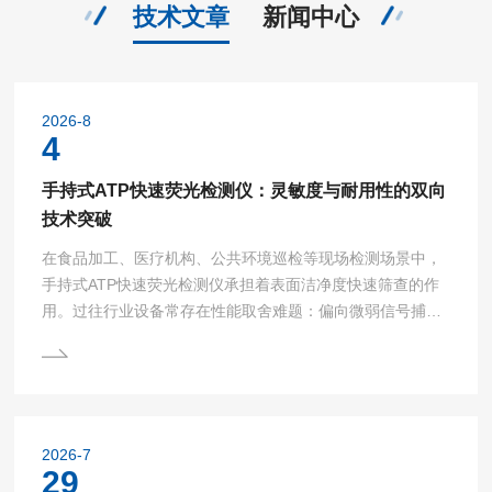
技术文章
新闻中心
2026-8
4
手持式ATP快速荧光检测仪：灵敏度与耐用性的双向
技术突破
在食品加工、医疗机构、公共环境巡检等现场检测场景中，
手持式ATP快速荧光检测仪承担着表面洁净度快速筛查的作
用。过往行业设备常存在性能取舍难题：偏向微弱信号捕捉
能力的机型，内部光路与传感组件精密脆弱，难以适配复杂
现场环境；侧重机身抗造属性的设备，又会因光路损耗、信
号干扰，弱化对微量生物残留的识别能力。新一代手持式AT
P快速荧光检测仪通过底层硬件优化、光路算法调校与工业
结构重塑，同步完成灵敏度、耐用性两方面的技术优化，平
2026-7
衡精密检测需求与户外高频使用场景。一、多重光路与信号
29