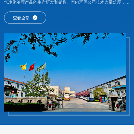
气净化治理产品的生产研发和销售。室内环保公司技术力量雄厚，拥
有符合标准的实验室及高、精、尖实验室设备，具备研制和开发新配
方和产品的能力。目前，生产销售的“路博”系列室内空气检测仪器和
查看全部
系列净化治理产品，吸纳了纳米技术，采用生产工艺，严格按照标准
生产制造。通过了中国质量认证中心“ISO9001质量体系认证”，并经
过了国家环保产品监督检验中心及中国疾病预防控制中心的验证。被
中国中轻产品质量保障中心授予质量、信誉双保障示范单位，成为中
国室内环境监测委员会会员单位。路博员工奉行“进取求实严谨团
结”的方针，不断开拓创新，以技术为核心、视质量为生命、奉用户
为上帝，竭诚为您提供性价比高的环保产品、高质量的工程设计改造
及无微不至的售后服务。