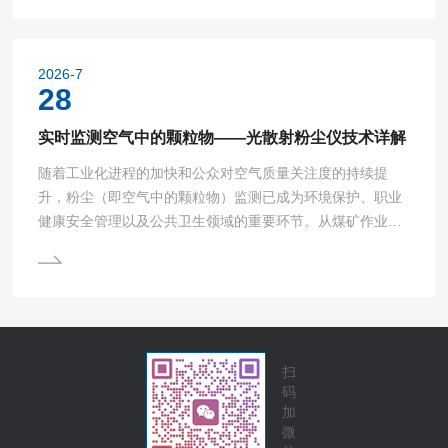
物大气采样器，作为环境监测工作中的核心装备，承担着从
茫茫大气中捕获特定粒径颗粒物的重任，是环境空气质量的
忠实记录者。颗粒物大气采样器的基本工作原理是利用抽气
2026-7
泵的动力，使环境空气以恒定的流量通过特定的切割器入
28
口。在这...
实时监测空气中的颗粒物——光散射粉尘仪技术详解
随着工业化进程的加快和公众对空气质量关注度的持续提
升，粉尘（即空气中的颗粒物）监测已成为环境保护、职业
健康安全管理以及公共卫生领域的重要环节。从煤矿作业面
的呼吸性粉尘，到城市大气中的PM2.5和PM10，不同粒径
的颗粒物对人体健康和生态环境构成潜在威胁。传统的滤膜
称重法虽为标准方法，但其操作周期长、无法现场即时反馈
数据的局限性，在面对突发污染事件或需要实时管控的场景
时显得力不从心。在此背景下，基于光散射原理的快速检测
仪器因其响应迅速、操作便捷、可连续监测等特点，逐渐成
扫
为粉尘浓...
码
加
微