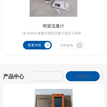
明渠流量计
LB-6200A 便携式明渠流量计适应于四种基本堰型：三角堰、 矩形堰、 等宽堰、 巴歇尔槽，大屏幕彩色液晶触摸屏，触控引导式操作，操作过程简便。
查看详情
立即咨询
产品中心
粉尘检测仪
水质检测仪
水质采样器