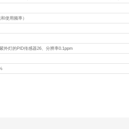
境和使用频率）
eV）紫外灯的PID传感器26、分辨率0.1ppm
%