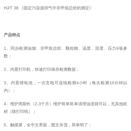
HJ/T 38
《固定污染源排气中非甲烷总烃的测定》
产品特点
1
、同步检测油烟、非甲烷总烃、颗粒物、温度、湿度、压力
6
项参
数；
2
、内置打印机，快速打印保存检测数据；
3
、内置锂电池，一次充电可连续检测
4
小时（每次检测
10
分钟以
内）；
4
、维护周期长（
2-3
个月）维护简单简单清理油渍就可以，无其他耗
材（除打印纸）；
5
、
触摸屏，全中文界面，图文并茂，简单明了；