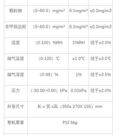
颗粒物
（0~
6
0.0）mg/m³
0.1mg/m³
±0.2mg/m3
非甲烷总烃
（0~
6
0.0）mg/m³
0.1mg/m³
±0.2mg/m3
湿度
（0-
100
）%
RH
1%RH
优于±
3
.0%
烟气温度
（
0
-12
0
）℃
±1.0℃
优于±3.0℃
烟气湿度
（0-99）%
1%
优于±
3
.5%
压力
（-30.00~0.00）kPa
0.01kPa
优于±2.0%
外形尺寸
长 x 宽 x高（
350
x 2
70
X 1
5
5）mm
整机重量
约2.
5
kg