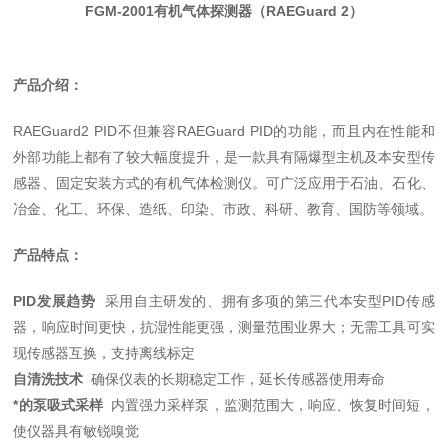
FGM-20
01
有机气体探测器（RAEGuard 2）
产品介绍：
RAEGuard2 PID不但兼容RAEGuard PID的功能，而且内在性能和
外部功能上都有了较大幅度提升，是一款具有隔爆型主机及本安型传
感器、固定安装方式的有机气体检测仪。可广泛应用于石油、石化、
冶金、化工、环保、造纸、印染、市政、科研、教育、国防等领域。
产品特点：
PID
发展趋势
采用自主研发的、拥有多项
的第三代本安型PID传感
器，响应时间更快，抗湿性能更强，测量范围业界大；无需工具可实
现传感器互换，支持离线标定
自清洗
技术
确保仪表的长期稳定工作，延长传感器使用寿命
*的泵吸式采样
内置强力采样泵，监测范围大，响应、恢复时间短，
使仪器具有敏锐嗅觉