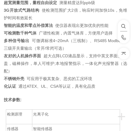
超宽测量范围，量程自由设定
测量精度达到ppb级
3G
开放式气路结构
使检测范围扩大2倍，响应时间加快10s，免维
护时间有效延长
智能的温度和零点补偿算法
使仪器表现出更加优良的性能
可检测数千种气体
广谱性检测，内置气体库，方便用户选择
多种信号输出
可微调标准4~20mA（三线制）、RS485 Modbus、
三级开关量输出（常开/常闭可选）
友好的人机操作界面
超大点阵LCD液晶显示，支持中英文界面;免开
盖，磁棒操作，单人可维护;本地报警指示，一体化声光报警器（选
配）
不锈钢外壳
可应用于极其复杂、恶劣的工况环境
化认证
通过ATEX、UL、CSA等认证，具有化品质
技术参数:
+
检测原理
光离子化
传感器
智能传感器