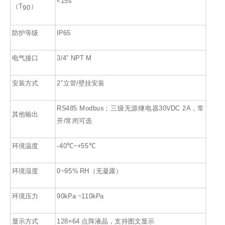
<15s
（T
）
90
防护等级
IP65
电气接口
3/4” NPT M
安装方式
2”立管/壁挂安装
RS485 Modbus；三级无源继电器30VDC 2A，常
其他输出
开/常闭可选
环境温度
-40℃~+55℃
环境湿度
0~95% RH（无凝露）
环境压力
90kPa ~110kPa
显示方式
128×64 点阵液晶，支持图文显示