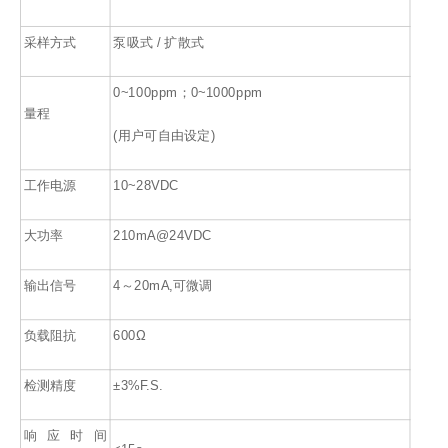
采样方式
泵吸式 / 扩散式
0~100ppm；0~1000ppm
量程
(用户可自由设定)
工作电源
10~28VDC
大功率
210mA@24VDC
输出信号
4～20mA,可微调
负载阻抗
600Ω
检测精度
±3%F.S.
响应时间