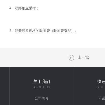
4．双路独立采样；
5．能兼容多规格的吸附管（吸附管选配）。
上一篇
关于我们
快
ABOUT US
FAST
公司简介
产