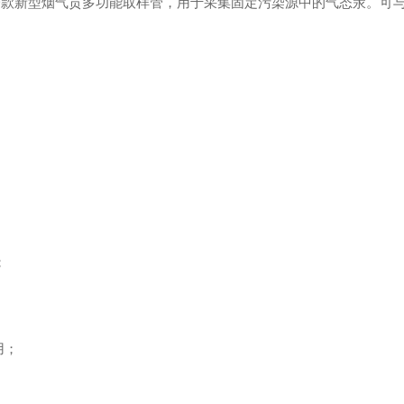
而研发的一款新型烟气贡多功能取样管，用于采集固定污染源中的气态汞。可
；
用；