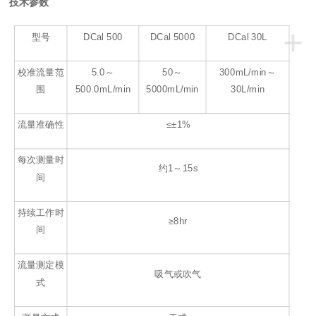
技术参数
+
型号
DCal 500
DCal 5000
DCal 30L
校准流量范
5.0～
50～
300mL/min～
围
500.0mL/min
5000mL/min
30L/min
流量准确性
≤±1%
每次测量时
约1～15s
间
持续工作时
≥8hr
间
流量测定模
吸气或吹气
式