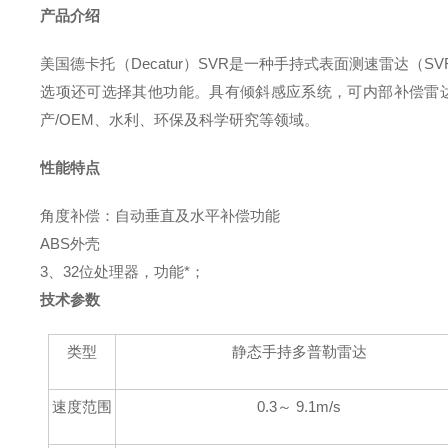
产品介绍
美国
德卡托
（
Decatur
）
SVR是一种手持式表面测速雷达（SV
选项还可选择其他功能。具有倾斜感应系统，可内部补偿雷
产/OEM、水利、环保及科学研究
等
领域
。
性能特点
角度补偿：自动
垂直及水平
补偿功能
ABS外壳
3、
32位处理器，功能*
；
技术参数
类型
静态手持多普勒雷达
速度范围
0.3
～
9.1
m/s