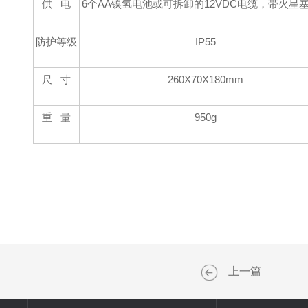
供 电
6个AA镍氢电池或可拆卸的12VDC电缆，带火星
防护等级
IP55
尺 寸
2
60
X7
0
X18
0mm
重 量
950g
上一篇