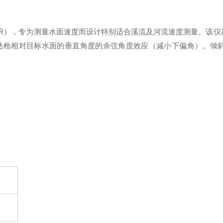
R），专为测量水面速度而设计特别适合溪流及河流速度测量。该仪器具
达枪相对目标水面的垂直角度的余弦角度效应（减小下偏角）。倾