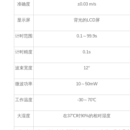
准确
度
±0.03
m/s
显示屏
背光的LCD屏
计时范围
0.1～99.9s
计时精度
0.1s
波束宽度
12°
微波功率
10～50mW
工作温度
-30
～
70℃
大湿度
在37℃时90%的相对湿度