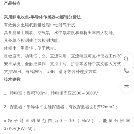
产品特点
采用
静电收集-半导体传感器-α能谱分析法
有效解决土壤氡测量过程中钍射气干扰
具备测量土壤氡、空气氡、水中氡浓度和氡析出率四大功能。
具备单点检测或连续检测功能。
体积小、重量轻，便于携带。
灵敏度高、功耗低，交、直流两用，直流电源可支持仪器工作30h。
安卓系统，全触控操作，支持手写、拼音等各种中英文输入方式
支持WIFI、有线网络、USB、蓝牙等各种连接方式
技术参数
1. 静电室：容积700ml，静电场高压2500～3000V;
2. 探测器：半导体平面硅探测器，有效探测器面积572mm2；
α粒子能量测量范围为0～10（MeV），能量分辨率
37KeV(FWHM)；