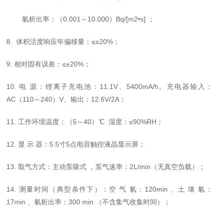
氡析出率：（0.001～10.000）Bq/[m2•s] ；
8. 体积活度响应年偏移量：≤±20%；
9. 相对固有误差：≤±20%；
10. 电 源：锂离子充电池：11.1V、5400mA/h。充电器输入：
AC（110～240）V、输出：12.6V/2A；
11. 工作环境温度：（5～40）℃ 湿度：≤90%RH；
12. 显 示 器：5.5寸5点电容触控液晶显示屏；
13. 取气方式：主动泵吸式 ，泵气速率：2L/min（无真空负载）；
14. 测量时间（典型条件下）：空 气 氡：120min 、土 壤 氡：
17min 、氡析出率：300 min （不含集气收集时间）；