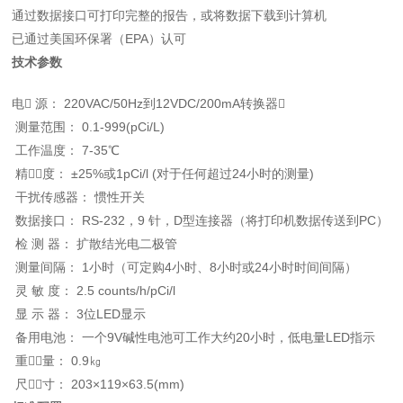
通过数据接口可打印完整的报告，或将数据下载到计算机
已通过美国环保署（EPA）认可
技术参数
电
源
：
220VAC/50Hz到12VDC/200mA转换器
测量范围
：
0.1-999(pCi/L)
工作温度
：
7-35℃
精度
：
±25%或1pCi/l (对于任何超过24小时的测量)
干扰传感器
：
惯性开关
数据接口
：
RS-232，9 针，D型连接器（将打印机数据传送到PC）
检 测 器
：
扩散结光电二极管
测量间隔
：
1小时（可定购4小时、8小时或24小时时间间隔）
灵 敏 度
：
2.5 counts/h/pCi/l
显 示 器
：
3位LED显示
备用电池
：
一个9V碱性电池可工作大约20小时，低电量LED指示
重量
：
0.9㎏
尺寸
：
203×119×63.5(mm)