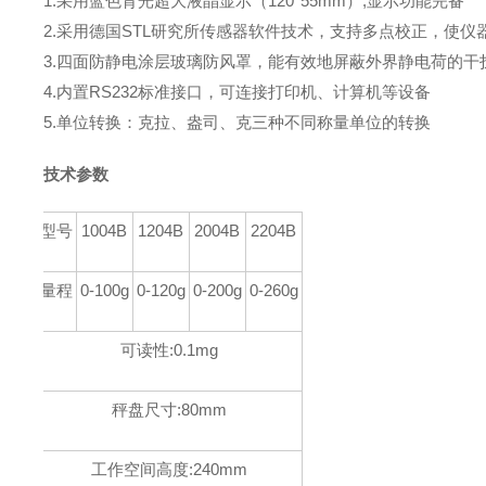
1.采用蓝色背光超大液晶显示（120*55mm）,显示功能完备
2.采用德国STL研究所传感器软件技术，支持多点校正，使仪
3.四面防静电涂层玻璃防风罩，能有效地屏蔽外界静电荷的干
4.内置RS232标准接口，可连接打印机、计算机等设备
5.单位转换：克拉、盎司、克三种不同称量单位的转换
技术参数
型号
1004B
1204B
2004B
2204B
量程
0-100g
0-120g
0-200g
0-260g
可读性:0.1mg
秤盘尺寸:80mm
工作空间高度:240mm