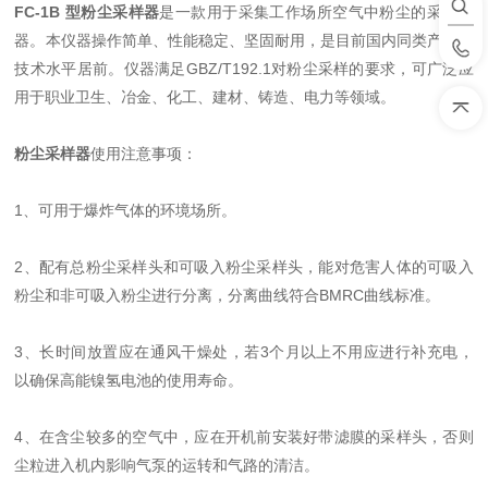
FC-1B 型粉尘采样器
是一款用于采集工作场所空气中粉尘的采样仪
器。本仪器操作简单、性能稳定、坚固耐用，是目前国内同类产品中
技术水平居前。仪器满足GBZ/T192.1对粉尘采样的要求，可广泛应
用于职业卫生、冶金、化工、建材、铸造、电力等领域。
粉尘采样器
使用注意事项：
1、可用于爆炸气体的环境场所。
2、配有总粉尘采样头和可吸入粉尘采样头，能对危害人体的可吸入
粉尘和非可吸入粉尘进行分离，分离曲线符合BMRC曲线标准。
3、长时间放置应在通风干燥处，若3个月以上不用应进行补充电，
以确保高能镍氢电池的使用寿命。
4、在含尘较多的空气中，应在开机前安装好带滤膜的采样头，否则
尘粒进入机内影响气泵的运转和气路的清洁。