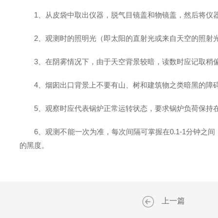
1、从皮袋中取出仪器，脱气目镜盖和物镜盖，然后将仪器
2、观测时的照明光（即太阳的直射光或来自天空的照射光
3、在阴雾情况下，由于天空背景较暗，读数时应记取稍
4、烟囱出口背景上不要有山、树和建筑物之类暗黑的障
5、观察时应代表锅炉正常运转状态，要求锅炉负荷保持在
6、观测不能一次为准，每次间隔可掌握在0.1-1分钟之间
的黑度。
上一篇