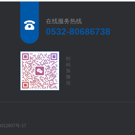
在线服务热线
0532-80686738
扫
码
加
微
信
012607号-17