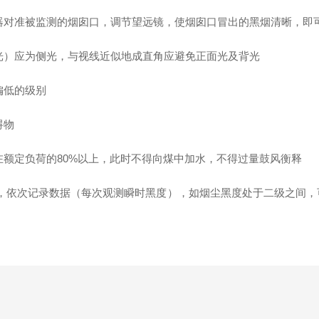
对准被监测的烟囱口，调节望远镜，使烟囱口冒出的黑烟清晰，即
）应为侧光，与视线近似地成直角应避免正面光及背光
偏低的级别
碍物
额定负荷的80%以上，此时不得向煤中加水，不得过量鼓风衡释
，依次记录数据（每次观测瞬时黑度），如烟尘黑度处于二级之间，