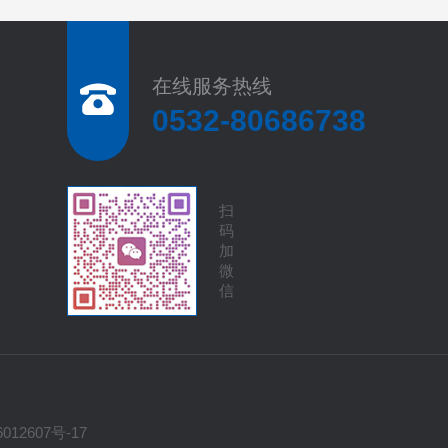
在线服务热线
0532-80686738
扫
码
加
微
信
012607号-17