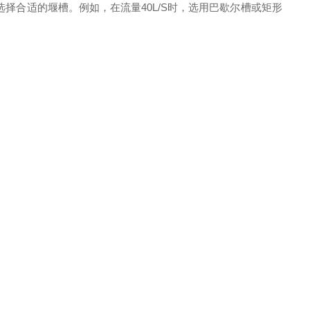
择合适的堰槽。例如，在流量40L/S时，选用巴歇尔槽或矩形