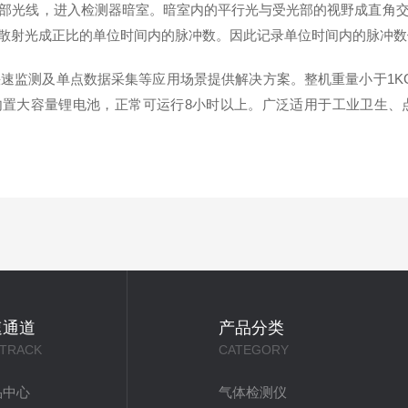
部光线，进入检测器暗室。暗室内的平行光与受光部的视野成直角交
散射光成正比的单位时间内的脉冲数。因此记录单位时间内的脉冲数
监测及单点数据采集等应用场景提供解决方案。整机重量小于1KG，可同时
内置大容量锂电池，正常可运行8小时以上。广泛适用于工业卫生、
速通道
产品分类
 TRACK
CATEGORY
品中心
气体检测仪