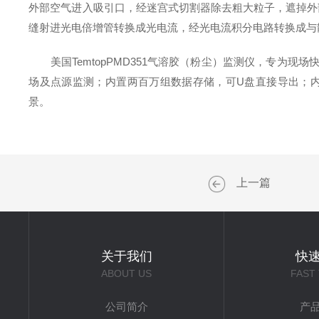
外部空气进入吸引口，经迷宫式切割器除去粗大粒子，遮掉外
缝射进光电倍增管转换成光电流，经光电流积分电路转换成与
美国TemtopPMD351气溶胶（粉尘）监测仪，专为现场快速
场及点源监测；内置两百万组数据存储，可U盘直接导出；
景。
上一篇
关于我们
快
ABOUT US
FAST
公司简介
产