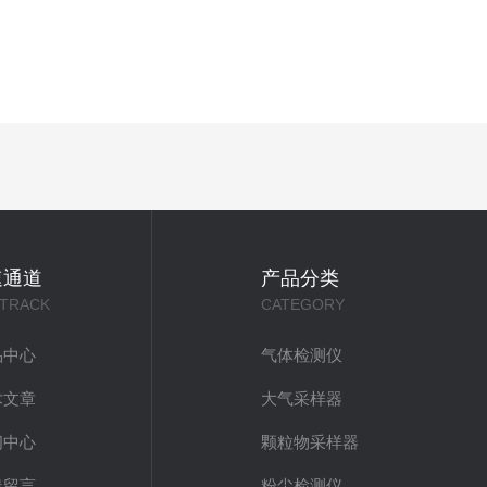
速通道
产品分类
 TRACK
CATEGORY
品中心
气体检测仪
术文章
大气采样器
闻中心
颗粒物采样器
线留言
粉尘检测仪