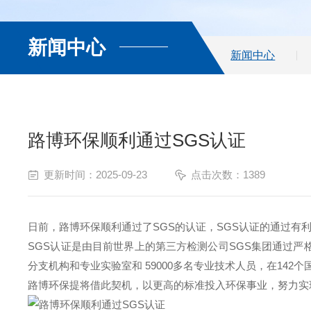
新闻中心
新闻中心
路博环保顺利通过SGS认证
更新时间：2025-09-23
点击次数：1389
日前，路博环保顺利通过了SGS的认证，SGS认证的通过有
SGS认证是由目前世界上的第三方检测公司SGS集团通过严
分支机构和专业实验室和 59000多名专业技术人员，在14
路博环保提将借此契机，以更高的标准投入环保事业，努力实