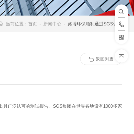
当前位置：
首页
-
新闻中心
- 路博环保顺利通过SGS认证
返回列表
具广泛认可的测试报告。SGS集团在世界各地设有1000多家