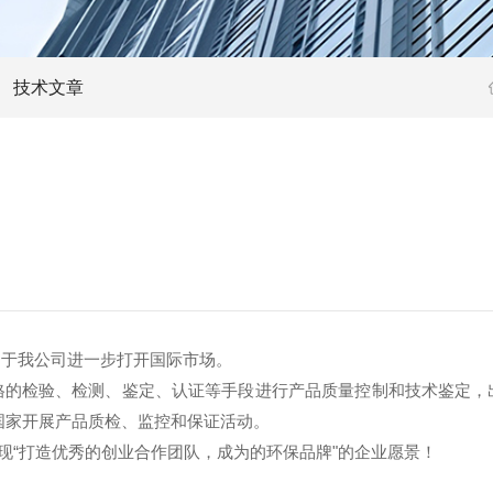
技术文章
利于我公司进一步打开国际市场。
格的检验、检测、鉴定、认证等手段进行产品质量控制和技术鉴定，出
2个国家开展产品质检、监控和保证活动。
现“打造优秀的创业合作团队，成为的环保品牌"的企业愿景！