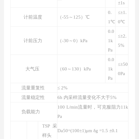
±1s
0.
≤±1.
计前温度
（-55～1
25
）℃
1℃
0℃
0.0
≤±2.
计前压力
（-30～0）kPa
1k
5%
Pa
0.0
≤±50
大气压
（60～130）kPa
1k
0Pa
Pa
流量重复性
≤ 2%
流量稳定性
6h 内采样流量变化不大于
5
%
100
L/min
流量时，可克服阻力11k
负载能力
Pa
TSP采
D
a50
=(100±1)μm δg =1.5 ±0.1
样头