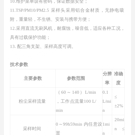
10.维护菜单设有密码，保证数据安全；
11.TSP/PM10/PM2.5 采样头采用铝合金材质，无静电吸
附，重量轻，不生锈、安装与携带方便；
12.采用直流无刷风机，耐腐蚀，噪音低，适应各种工况，
具有过载保护功能；
1
3
. 配三角支架、采样高度可调。
技术参数
分辨
准确
主要参数
参数范围
率
度
（60～1
4
0）L/min
0.1
≤
粉尘采样流量
，工作点流量100
L/
L/mi
±2%
min
n
20mi
0
～99h59min
内任意设
1mi
采样时间
n ≤
置
n