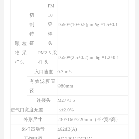
PM
切
10
割
采
D
a50
=(10±0.5)μm δg =1.5±0.
1
特
样
征
头
颗粒
物采
PM
2.5
采
D
a50
=(2.5±0.2)μm δg =1.2±0.1
样头
样
头
入口速度
0.3 m/s
有效滤膜直
Φ80mm
径
连接头
M27×1.5
进气口宽度允差
≤±2.0%
外形尺寸
230×160×220mm（长×宽×高）
采样器噪音
≤
62
dB(A
)
工作电源
AC 2
2
0V
DC24V