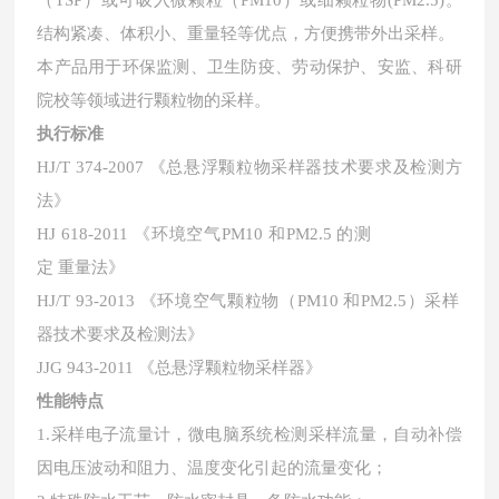
（TSP）或可吸入微颗粒（PM10）或细颗粒物(PM2.5)。
结构紧凑
、
体积小、重量轻等优点，方便携带外出采样
。
本产品用于环保监测、卫生防疫、劳动保护、安监、科研
院校等领域进行颗粒物的采样。
执行标准
HJ/T 374-2007
《总悬浮颗粒物采样器技术要求及检测方
法》
HJ 618-2011
《环境空气
PM
10
和
PM
2.5
的测
定 重量法》
HJ/T
93-2013
《环境空气颗粒物
（
PM
10
和
PM
2.5
）
采样
器
技术要求及检测法》
JJG 943-2011
《总悬浮颗粒物采样器》
性能特点
1.采样电子流量计，微电脑系统检测采样流量，自动补偿
因电压波动和阻力、温度变化引起的流量变化；