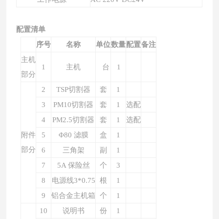
配置清单
序号
名称
单位
数量
配置
备注
主机
1
主机
台
1
部分
2
TSP切割器
套
1
3
PM
10
切割器
套
1
选配
4
PM2.5切割器
套
1
选配
附件
5
Φ80 滤膜
盒
1
部分
6
三角架
副
1
7
5A 保险丝
个
3
8
电源线
3*0.75
根
1
9
铝合金主机箱
个
1
10
说明书
份
1