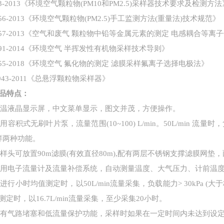
 93-2013《环境空气颗粒物(PM10和PM2.5)采样器技术要求及检测方法
 656-2013《环境空气颗粒物(PM2.5)手工监测方法(重量法)技术规范》
 657-2013《空气和废气 颗粒物中铅等金属元素的测定 电感耦合等离
 691-2014《环境空气 半挥发性有机物采样技术导则》
 955-2018《环境空气 氟化物的测定 滤膜采样氟离子选择电极法》
 943-2011《总悬浮颗粒物采样器》
品特点：
)宽温液晶显示屏，中文菜单显示，图文并茂，方便操作。
采用容积式无刷叶片泵，流量范围
(10~100) L/min
。
50L/min
流量时，
样两种功能。
采样头可放置
90m
滤膜
(
有效直径
80m),
配有两层不锈钢支撑滤膜网垫，
采用电子流量计及流量补偿系统，自动测量温度、大气压力、计前温
当进行小时均值测定时，以
50L/min
流量采集，负载能力
> 30kPa (
大于
测定时，以
16.7L/min
流量采集，至少采集
20
小时。
具有气路堵塞和低流量保护功能，采样时如果在一定时间内未达到设