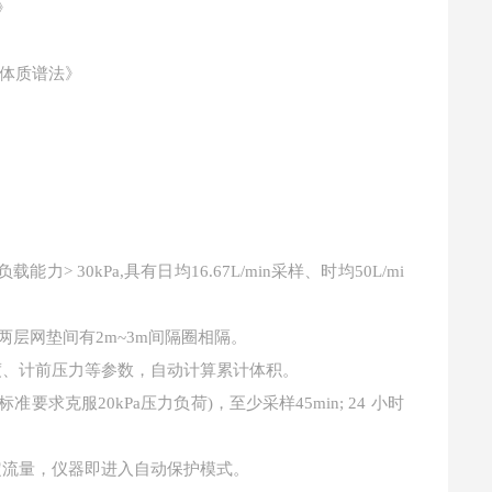
》
子体质谱法》
负载能力
> 30kPa,
具有日均
16.67L/min
采样、时均
50L/mi
两层网垫间有
2m~3m
间隔圈相隔。
度、计前压力等参数，自动计算累计体积。
标准要求克服
20kPa
压力负荷
)
，至少采样
45min; 24
小时
定流量，仪器即进入自动保护模式。