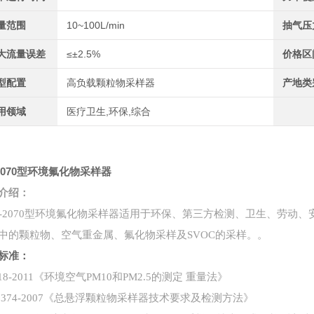
量范围
10~100L/min
抽气压
大流量误差
≤±2.5%
价格区
型配置
高负载颗粒物采样器
产地类
用领域
医疗卫生,环保,综合
-2070型环境氟化物采样器
介绍：
-2070型环境
氟化物
采样器
适用于
环保、
第三方检测、
卫生、劳动、
中的颗粒物
、
空气重金属、氟化物采样及SVOC
的采样。
。
标准
：
618-2011《环境空气PM10和PM2.5的测定 重量法》
/T 374-2007《总悬浮颗粒物采样器技术要求及检测方法》