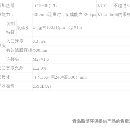
置加热器
（15~30）℃
0.1℃
不超过±2
载能力：
50L/min流量时，负载能力≥20kpa
0.1L/min
6h内采
切割
D
=(100±1)μm δg =1.5
采样头
a50
特征
入口速度
0.3 m/s
样头
有效滤膜直径
Φ80mm
连接头
M27×1.5
气口宽度允差
≤±2.0%
形尺寸
（长335×宽240×高330）mm
样器噪音
≤59dB(A)
青岛路博环保提供产品的售后