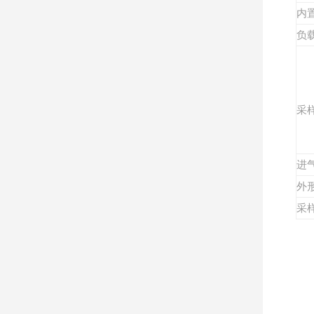
内
负
采
进
外
采