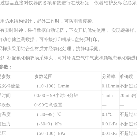
通过键盘直接对仪器的各项参数进行在线标定，仪器维护及标定必须
采用防水结构设计，野外工作时，可防雨雪侵袭。
有实时时钟，采样数据自动记忆，下次开机优先使用， 实现键采样
自动存储监测数据，可外接打印机或
U
盘拷贝打印。
采样头采用铝合金材质并经氧化处理，抗静电吸附。
出厂标配氟化物双膜采样头，可对环境空气中气态和颗粒态氟化物进
参数：
要参数
参数范围
分辨率
准确度
尘采样流量
（10~100）L/min
0.1L/min
不超过±
样时间
00:00 ~ 99小时59分钟
1 min
20min
样次数
0~99任意设置
—
—
前温度
（-30~99）℃
0.1℃
不超过±1
前压力
（-30~0）kPa
0.01kPa
不超过±2
气压
（50~130）kPa
0.01kPa
不超过±5