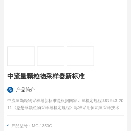
中流量颗粒物采样器新标准
产品简介
中流量颗粒物采样器新标准是根据国家计量检定规程JJG 943-20
11《总悬浮颗粒物采样器检定规程》标准采用恒流量采样技术设
计而成。采样器采用滤膜称重法捕集环境空气中的总悬浮颗粒物
（TSP）或可吸入微颗粒（PM10）或细颗粒物(PM2.5)。用溶液
产品型号：MC-1350C
吸收法采集环境大气、室内空气中的各种气态物质。可广泛应用