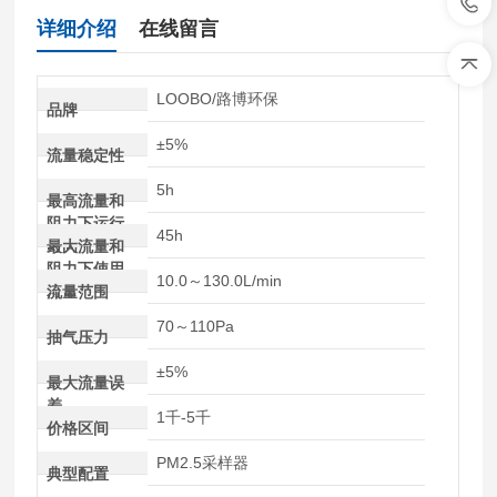
详细介绍
在线留言
LOOBO/路博环保
品牌
±5%
流量稳定性
5h
最高流量和
阻力下运行
45h
时间
最大流量和
阻力下使用
10.0～130.0L/min
寿命
流量范围
70～110Pa
抽气压力
±5%
最大流量误
差
1千-5千
价格区间
PM2.5采样器
典型配置