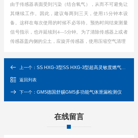
由于传感器表面受到污染（结合氧气），从而不可避免让
其继续工作。因此，建议每两到三天，使用15分钟本设
备。这样在每次使用的时候不必等待。
预热时间结束测量
信号指示，也许延续到4—5分钟。
为了清除传感器上或者
传感器盖内侧的尘土，应旋开传感器，使用压缩空气清理
SS HXG-3型SS HXG-3型超高灵敏度燃气检测仪
上一个：
返回列表
GM5德国舒赐GM5多功能气体泄漏检测仪
下一个：
在线留言