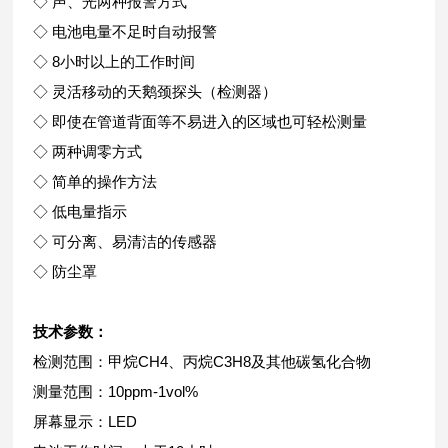
◇ 声、光两种报警方式
◇ 电池电量不足时自动报警
◇
8
小时以上的工作时间
◇ 灵活移动的天鹅颈探头（检测器）
◇ 即使在管道背面等不易进入的区域也可轻松测量
◇ 两种调零方式
◇ 简单的操作方法
◇ 低电量指示
◇ 可分离、易清洁的传感器
◇ 防尘罩
技术参数：
检测范围：
甲烷
CH4
、丙烷
C3H8
及其他碳氢化合物
测量范围：
10ppm-1vol%
屏幕显示：
LED