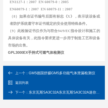
EN1127-1：2007 EN 60079-0：2005
EN60079-1：2007 EN 60079-11：2007
（8）如果在证书编号后面有标志《X》，表示该设备或
者防护系统遵守本证书规定的安全使用特殊条件。
（9）此检验证书仅作为与符合94/9/EC指令设计和施工的
具体设备有关，此指令要求更进一步用于制造工艺和设备
市场的出售。
GPL3000EX手持式可燃气体检测仪
GM5德国舒赐GM5多功能气体泄漏检测仪
上一个：
返回列表
东京瓦斯SA3C32A东京瓦斯SA3C32A迷你型激光甲烷检测仪
下一个：