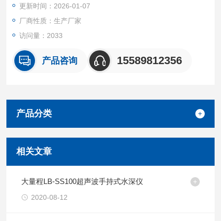
更新时间：2026-01-07
同时也是烟气（饮食行业油烟）含油量监测国家标准推荐的仪
器。
厂商性质：生产厂家
访问量：2033
15589812356
产品咨询
产品分类
相关文章
大量程LB-SS100超声波手持式水深仪
2020-08-12