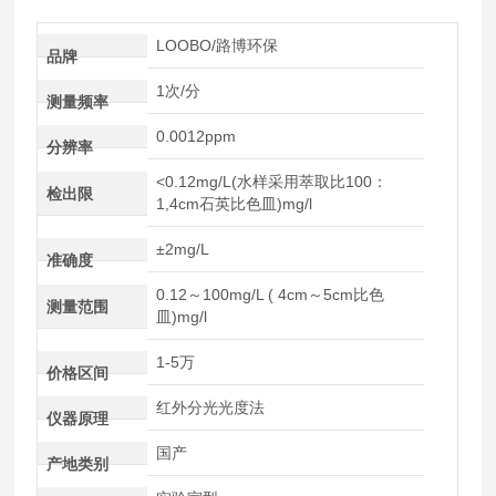
LOOBO/路博环保
品牌
1次/分
测量频率
0.0012ppm
分辨率
<0.12mg/L(水样采用萃取比100：
检出限
1,4cm石英比色皿)mg/l
±2mg/L
准确度
0.12～100mg/L ( 4cm～5cm比色
测量范围
皿)mg/l
1-5万
价格区间
红外分光光度法
仪器原理
国产
产地类别