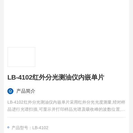
LB-4102红外分光测油仪内嵌单片
产品简介
LB-4102红外分光测油仪内嵌单片采用红外分光光度测量,经对样
品进行光谱扫描,可显示并打印样品光谱及吸收峰的波数位置,能
迅速、准确地测出水体中油份浓度的全部含量。
产品适用于地表水、地下水、海水、生活用水和工业废水等各种
产品型号：LB-4102
水体及土壤中石油类（矿物油）、动植物油及总油含量的监测，