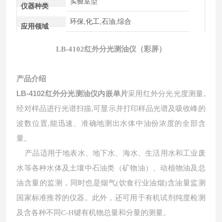
实验室型
仪器种类
环保,化工,石油,综合
应用领域
LB-4102红外分光测油仪（彩屏）
产品介绍
LB-4102红外分光测油仪内嵌单片
采用红外分光光度测量,
经对样品进行光谱扫描
,
可显示并打印样品光谱及吸收峰的
波数位置
,
能迅速、准确地测出水体中油份浓度的全部含
量。
产品
适用于地表水、地下水、海水、生活用水和工业废
水等各种水体及土壤中石油类（矿物油）、动植物油及总
油含量的监测，同时也是烟气
(
饮食行业油烟
)
含油量监测
国家标准推荐的仪器。此外，还可用于有机试剂纯度检测
及含各种不同
C-H
键有机物总量和分量的测量。