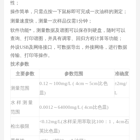
性；
操作简单，只需点按一下鼠标即可完成一次油样的测定；
测量速度快，测量一次样品仅需1分钟；
软件功能*，测量数据及谱图可以保存到硬盘，随时可以
查询、打印谱图，并具有调零、回归方程计算等功能；
外设USB及网络接口，可数据导出，外接网络，进行数据
传输、打印等操作。
技术参数
主要参数
参数范围
准确度
0.
12
～
1
00mg/L ( 4cm～5cm比色
±2mg/
测量范围
皿)
L
水样测量
0.0012～64000mg/L ( 4cm比色皿)
范围
<0.12mg/L(水样采用萃取比100：1
，
4cm石
检出极限
英比色皿)