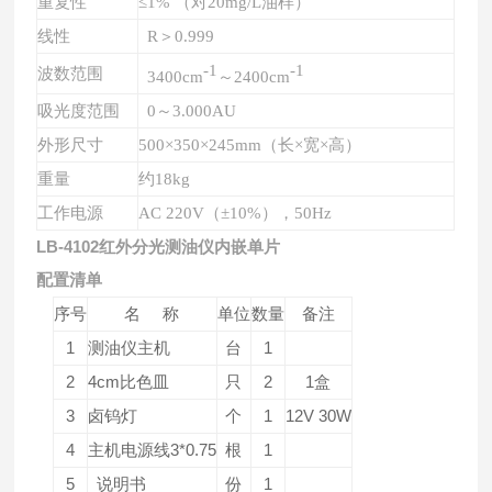
重复性
≤1% （对
2
0mg/L油样）
线性
R＞0.999
-1
-1
波数范围
3400cm
～2400cm
吸光度范围
0～
3
.000AU
外形尺寸
500
×
350
×
245
mm（长×宽×高）
重量
约18kg
工作电源
AC 2
2
0V
（
±
10%
）
，
5
0
H
z
LB-4102红外分光测油仪内嵌单片
配置清单
序号
名 称
单位
数量
备注
1
测油仪主机
台
1
2
4cm比色皿
只
2
1盒
3
卤钨灯
个
1
12V 30W
4
主机电源线3*0.75
根
1
5
说明书
份
1