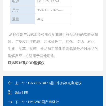
电源
DC 12V/12.5A
尺寸
359x195x167mm
重量
4kg
消解仪是与台式⽔质检测仪配套进⾏样品消解的实验室仪
器。⼴泛应⽤于电镀、污水处理厂、焦化、造纸、石化、
毛皮、制革、制药、食品加工等化学需氧量分析时样品的
消解反应，亦适用于其他⽤途。
双温区16孔COD消解仪
CRYOSTAR I进口牛奶冰点测定仪
上一个：
返回列表
HY128C国产声级计
下一个：