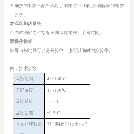
各项技术指标*符合或⾼于国家对
COD配套消解器的相关
要求。
双温区加热系统
可同时消解两种指标不同温度⽔样、节省时间。
双操作模式
触屏与按键既可以分开操作，也可以随时切换操作。
四．技术参数
温控范围
45~180
℃
消解温度
45~180
℃
温控精度
±
0.1
℃
温度公差
±
0.5
℃
样品处理数量
可同时处理
16
个水样