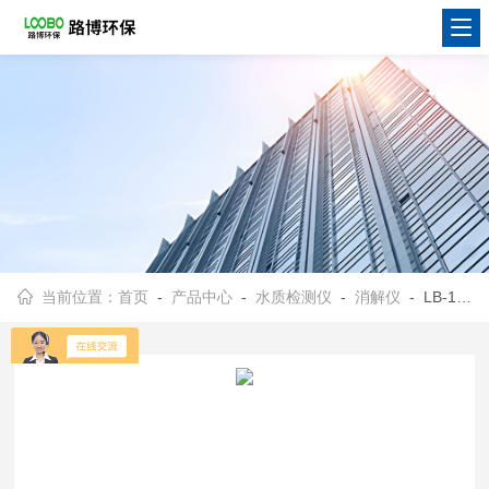
当前位置：
首页
-
产品中心
-
水质检测仪
-
消解仪
- LB-16XJ双温区16孔COD消解仪