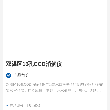
双温区16孔COD消解仪
产品简介
双温区16孔COD消解仪是与台式⽔质检测仪配套进⾏样品消解的
实验室仪器。⼴泛应⽤于电镀、污水处理厂、焦化、造纸、石
化、毛皮、制革、制药、食品加工等化学需氧量分析时样品的消
解反应，亦适用于其他⽤途。
产品型号：LB-16XJ