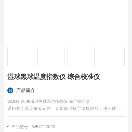
湿球黑球温度指数仪 综合校准仪
产品简介
WBGT-2006湿球黑球温度指数仪 综合校准仪
采用数字温度敏感元件，直接输出数字温度信号，使干球、湿
球、黑球温度直接在显示屏上进行显示，同时也显示此时的WBG
T指数值。可方便地应用在工业环境中，经评价环境的热强度，
产品型号：WBGT-2006
用来评价整个工作周期中人体所受的热强度。