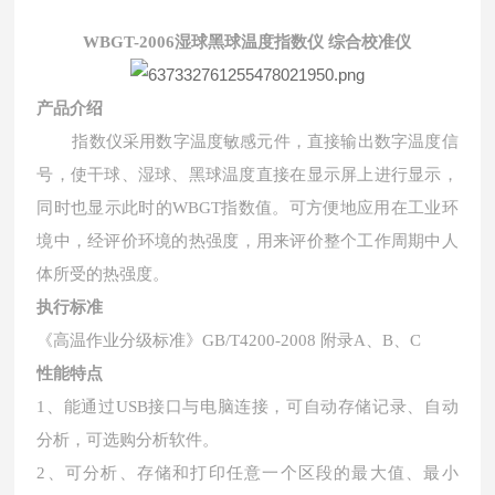
WBGT-2006
湿球黑球温度指数仪 综合校准仪
产品介绍
指数仪采用数字温度敏感元件，直接输出数字温度信
号，使干球、湿球、黑球温度直接在显示屏上进行显示，
同时也显示此时的WBGT指数值。
可方便地应用在工业环
境中，经评价环境的热强度
，
用来评价整个工作周期中人
体所受的热强度
。
执行
标准
《高温作业分级标准》
GB/T4200-2
0
08
附录
A、B、C
性能特点
1、
能通过
USB接口与电脑连接，可自动存储记录、自动
分析，
可选购
分析软件。
2、
可分析、存储和打印任意一个区段的最大值、最小