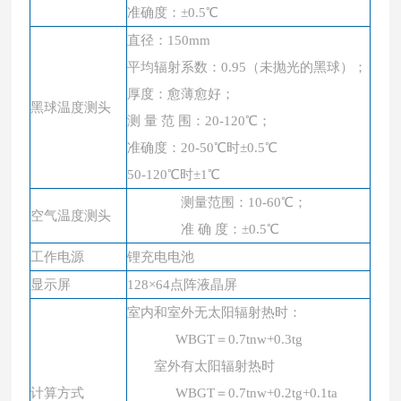
准确度：
±0.5℃
直径：
150mm
平均辐射系数：
0.95（未抛光的黑球）；
厚度：愈薄愈好；
黑球温度测头
测
量
范
围：
20-120℃；
准
确度：
20-50℃时±0.5℃
50-120℃时±1℃
测量范围：
10-60℃；
空气温度测头
准
确
度：
±0.5℃
工作电源
锂充电电池
显示屏
128×64点阵
液晶屏
室内和室外无太阳辐射热时：
WBGT＝0.7tnw+0.3tg
室外有太阳辐射热时
计算方式
WBGT＝0.7tnw+0.2tg+0.1ta