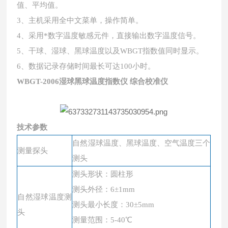
值、平均值。
3、
主机采用全中文菜单，操作简单。
4、
采用*数字温度敏感元件，直接输出数字温度信号。
5、
干球、湿球、黑球温度以及
WBGT指数值同时显示。
6、
数据记录存储时间最长可达
100小时。
WBGT-2006
湿球黑球温度指数仪 综合校准仪
技术参数
自然湿球温度、黑球温度、空气温度三个
测量探头
测头
测头形状：
圆柱
形
测头外径：
6±1mm
自然湿球温度测
测头最小长度：
30±5mm
头
测量范围：
5-40℃