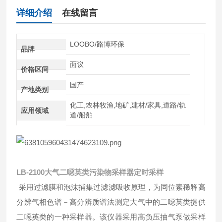
详细介绍
在线留言
LOOBO/路博环保
品牌
面议
价格区间
国产
产地类别
化工,农林牧渔,地矿,建材/家具,道路/轨
应用领域
道/船舶
LB-2100
大气二噁英类污染物采样器定时采样
采用过滤膜和泡沫捕集过滤滤吸收原理，为同位素稀释高
分辨气相色谱－高分辨质谱法测定大气中的二噁英类提供
二噁英类的一种采样器。该仪器采用高负压抽气泵做采样