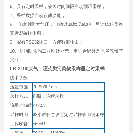
6、具有定时采样，或等时间间隔自动循环采样；
7、采样数据自动存储功能；
8、自动测量大气压，自动计算标况体积、累计体积及换
算标况采样体积；
9、配有RS232接口，方便数据输出；
10、防雨防雪的工业设计外壳，更适合野外及恶劣气候下
采样。
LB-2100
大气二噁英类污染物采样器定时采样
技术参数：
流量范围
70-900L/min
采样方式
泵吸，连续采样
流量准确度
≤±2.5%
采样时间
99小时任意设置定时采样或间隔采样
工作噪音
≤60dB
大气压
70KPa～110KPa