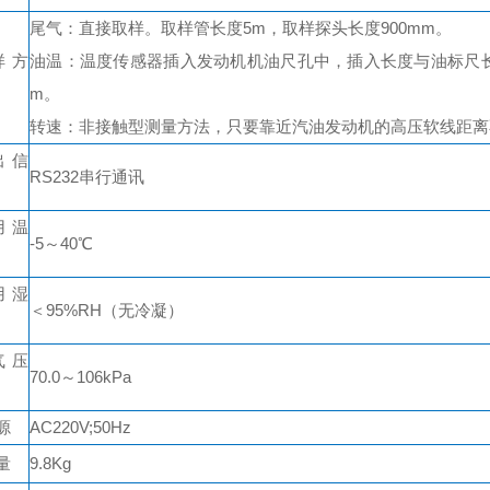
尾气：直接取样。取样管长度5m，取样探头长度900mm。
样方
油温：温度传感器插入发动机机油尺孔中，插入长度与油标尺
m。
转速：非接触型测量方法，只要靠近汽油发动机的高压软线距离
出信
RS232串行通讯
用温
-5～40℃
用湿
＜95%RH（无冷凝）
气压
70.0～106kPa
源
AC220V;50Hz
量
9.8Kg