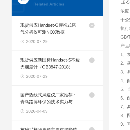
LB
Related Articles
浓度
于公
现货供应Handset-G便携式尾
执行
气分析仪可测NOX数据
GB
2020-07-29
产品
1、符
现货供应新国标Handset-S不透
2、
光烟度计（GB3847-2018）
3、
2020-07-29
4、
5、
国产热线式风速仪厂家推荐：
6、
青岛路博环保的技术实力与产
7、
品解析
2026-04-09
8、
9、
核酸采样隔离箱主要有哪些特