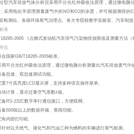
-5Ｑ型汽车排放气体分析仪采用不分光红外吸收法原理，通过微电脑分
；采用电化学原理测量废气中的NO和O2的浓度，并可根据测得的CO
安检测站、各级环保尾气治理点、各大专院校教学实验室、汽车制造
标准
/T18285-2005 《点燃式发动机汽车排气污染物排放限值及测量方
特点
合国家GB/T18285-2005标准。
采用不分光红外吸收法原理，通过微电脑分析测量出汽车排放废气中的HC
具备怠速、双怠速测试功能。
配置7寸高亮度LCD显示屏，支持多种语言操作菜单。
自动计算，显示过量空气系数λ值。
配备RS-232C数字串行通信接口，方便联网。
具备500组以上的数据存储、查阅功能。
配有内部打印机
可针对以天然气、液化气和汽油三种为燃料的车辆进行尾气检测。