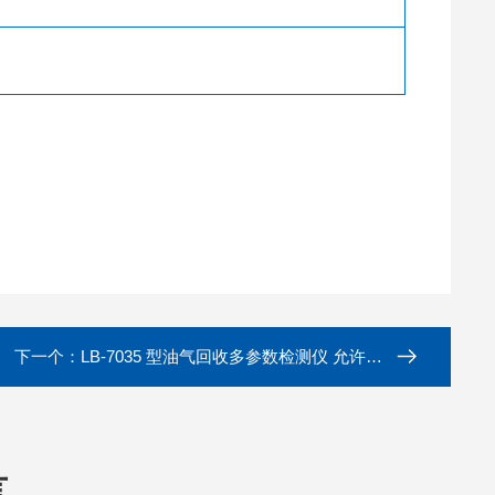
下一个：
LB-7035 型油气回收多参数检测仪 允许压力衰减
言