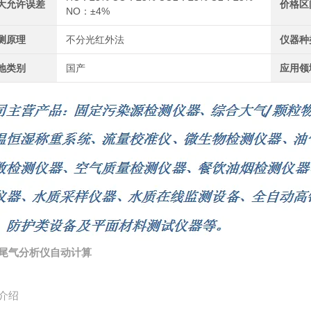
大允许误差
价格区
NO：±4%
测原理
不分光红外法
仪器种
地类别
国产
应用领
尾气分析仪自动计算
介绍