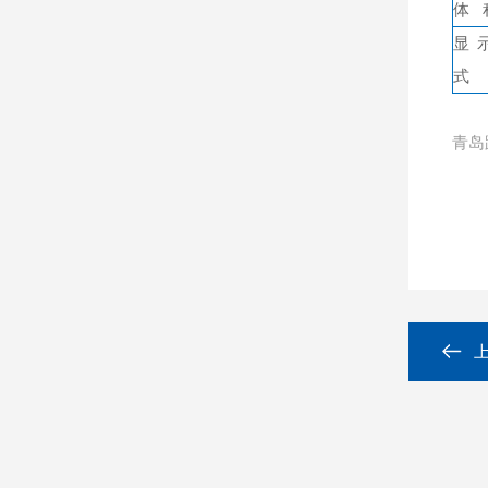
体 
显
式
青岛