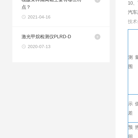
10
点？
汽车
2021-04-16
技术
激光甲烷检测仪PLRD-D
2020-07-13
测
围
示
差
预
间