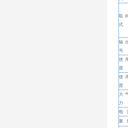
取
式
输
号
使
度
使
度
大
力
电 
重 