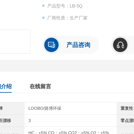
产品型号：LB-5Q
厂商性质：生产厂家
产品咨询
细介绍
在线留言
牌
LOOBO/路博环保
重复性
距漂移
3
零点漂
HC：±5% CO：±5% CO2：±5% O2：±5%