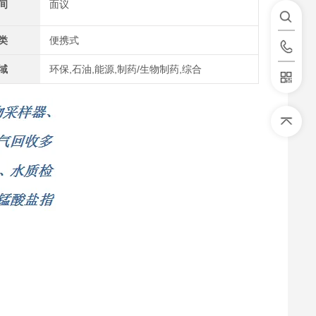
间
面议
类
便携式
域
环保,石油,能源,制药/生物制药,综合