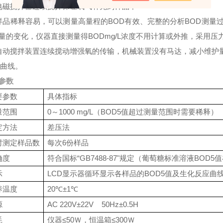
电磁搅拌器连续搅拌保证氧气补充到样品中
样品稀释容易，可以测量高量程的BOD有效、完整的分析BOD测量
量的变化，仪器直接测量得BODmg/L浓度不用计算或外推，采用
自动搅拌装置连续搅动增强氧的传输，机械装置没有马达，减小维护
D曲线。
参数
要参数
具体指标
量范围
0～1000 mg/L（BOD5值超过测量范围时需要稀释）
定方法
差压法
时测定样品数
每次6份样品
确度
符合国标“GB7488-87"规定（葡萄糖标准溶液BOD5值在1
示
LCD显示器循环显示各样品的BOD5值及生化反应曲
养温度
20℃±1℃
源
AC 220V±22V 50Hz±0.5H
耗
仪器≤50Ｗ，恒温箱≤300Ｗ