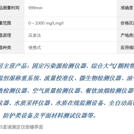
品测量时间
999min
准确度
量范围
0～1000 mg/Lmg/l
价格区
器原理
压差法
产地类
器种类
便携式
应用领
D5直读测定仪按键界面