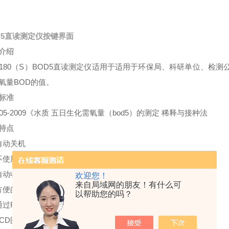
D5直读测定仪按键界面
介绍
-4180（S）BOD5直读测定仪适用于适用于环保局、科研单位、
氧量BOD的值。
标准
 505-2009《水质 五日生化需氧量（bod5）的测定 稀释与接种法
特点
自动关机
不使用水银，安全、无二次污染
自动收集和贮存数据
欢迎您！
来自局域网的朋友！有什么可
方便的按键界面
以帮助您的吗？
通过RS—232接口输入输出
LCD图形显示连续更新BOD测试结果和状态