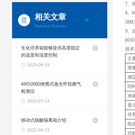
7、
8、
相关文章
消耗
Related Articles
9、
BO
生化培养箱能够提供高度稳定
技术
的温度和湿度控制
主
2023-09-19
测
测
ARD2000便携式激光甲烷燃气
同
检测仪
准
2020-07-13
显
培
移动式核酸隔离箱介绍
电
2022-04-13
功