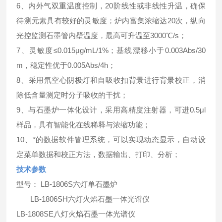
6、内外气双重温度控制，20阶线性或非线性升温，确保
待测元素具有较好的灵敏度；炉内富集浓缩达20次，纵向
光控监测石墨管内壁温度，最高可升温至3000℃/s；
7、灵敏度≤0.015μg/mL/1%；基线漂移小于0.003Abs/30
m，稳定性优于0.005Abs/4h；
8、采用氘空心阴极灯和自吸收扣背景进行背景校正，消
除低含量测定时分子吸收的干扰；
9、与石墨炉一体化设计，采用高精度注射器，可进0.5μl
样品，具有智能化在线稀释与浓缩功能；
10、*的数据软件管理系统，可以实现动态显示，自动设
定菜单数据和校正方法，数据输出、打印、分析；
技术参数
型号： LB-1806S六灯单石墨炉
LB-1806SH六灯火焰石墨一体光谱仪
LB-1808SE八灯火焰石墨一体光谱仪