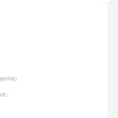
（除打印纸）
设置
；