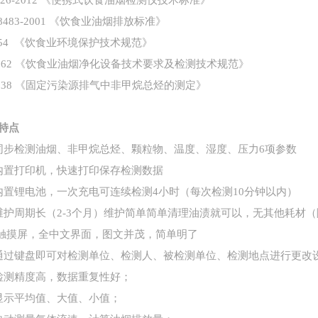
2526-2012 《便携式饮食油烟检测仪技术标准》
18483-2001 《饮食业油烟排放标准》
 554 《饮食业环境保护技术规范》
/T 62 《饮食业油烟净化设备技术要求及检测技术规范》
/T 38 《固定污染源排气中非甲烷总烃的测定》
特点
同步检测油烟、非甲烷总烃、颗粒物、温度、湿度、压力6项参数
内置打印机，快速打印保存检测数据
内置锂电池，一次充电可连续检测4小时（每次检测10分钟以内）
维护周期长（2-3个月）维护简单简单清理油渍就可以，无其他耗材
触摸屏
，全中文界面，图文并茂，简单明了
通过键盘即可对
检测单位、检测人、被检测单位、检测地点进行更改
检测精度高，数据重复性好
；
显示平均值、大值、小值
；