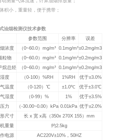
自动测量气体流速，计算油烟排放量
；
体积小，重量轻，便于携带
；
式油烟检测仪技术参数
参数范围
分辨率
误差
烟浓度
（0~60.0）mg/m³
0.1mg/m³
±0.2mg/m3
颗粒物
（0~60.0）mg/m³
0.1mg/m³
±0.2mg/m3
甲烷总烃
（0~60.0）mg/m³
0.1mg/m³
±0.2mg/m3
湿度
（0-100）%RH
1%RH
优于±3.0%
气温度
（0-120）℃
±1.0℃
优于±3.0℃
气湿度
（0-99）%
1%
优于±3.5%
压力
（-30.00~0.00）kPa
0.01kPa
优于±2.0%
形尺寸
长 x 宽 x高（350x 270X 155）mm
机重量
约2.5kg
作电源
AC220V±10%，50HZ