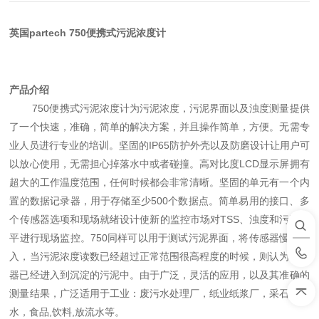
英国
partech
750
便携
式
污泥浓度计
产品介绍
750便携式污泥浓度计为污泥浓度，污泥界面以及浊度测量提供
了一个快速，准确，简单的解决方案，并且操作简单，方便。无需专
业人员进行专业的培训。坚固的IP65防护外壳以及防磨设计让用户可
以放心使用，无需担心掉落水中或者碰撞。高对比度LCD显示屏拥有
超大的工作温度范围，任何时候都会非常清晰。坚固的单元有一个内
置的数据记录器，用于存储至少500个数据点。简单易用的接口、多
个传感器选项和现场就绪设计使新的监控市场
对TSS、浊度和污泥水
平进行现场监控。750同样可以用于测试污泥界面，将传感器慢慢浸
入，当污泥浓度读数已经超过正常范围很高程度的时候，则认为传感
器已经进入到沉淀的污泥中。由于广泛，灵活的应用，以及其准确的
测量结果，广泛适用于工业：废污水处理厂，纸业纸浆厂，采石厂废
水，食品,饮料,放流水等
。