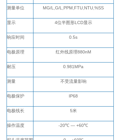
测量单位
MG/L,G/L,PPM,FTU,NTU,%SS
显示
4位半图形LCD显示
响应时间
0.5s
电极原理
红外线原理
880nM
耐压
0.981MPa
测量
不受流量影响
电极保护
IP68
电极线长
5米
操作温度
-20℃ — +60℃