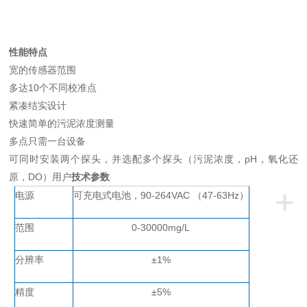
性能特点
宽的传感器范围
多达
10个不同校准点
紧凑结实设计
快速简单的污泥浓度测量
多点只需一台设备
可同时安装两个探头，并选配多个探头（污泥浓度，
pH，氧化还
原，DO）用户
技术参数
+
电源
可充电式电池，
90-264VAC （47-63Hz）
范围
0-30000
mg
/L
分辨率
±1%
精度
±5%