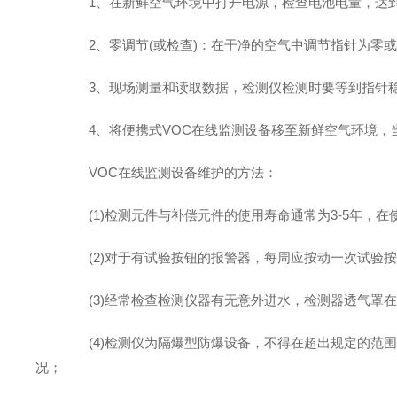
1、在新鲜空气环境中打开电源，检查电池电量，达到
2、零调节(或检查)：在干净的空气中调节指针为零或
3、现场测量和读取数据，检测仪检测时要等到指针稳
4、将便携式VOC在线监测设备移至新鲜空气环境，当
VOC在线监测设备维护的方法：
(1)检测元件与补偿元件的使用寿命通常为3-5年，在
(2)对于有试验按钮的报警器，每周应按动一次试验按钮
(3)经常检查检测仪器有无意外进水，检测器透气罩在
(4)检测仪为隔爆型防爆设备，不得在超出规定的范围使
况；