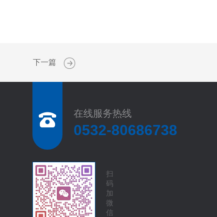
下一篇
在线服务热线
0532-80686738
扫
码
加
微
信