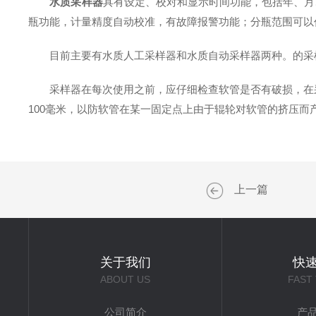
水质采样器
具有设定、校对和显示时间功能，包括年、月
瓶功能，计量精度自动校准，有故障报警功能；分瓶范围可以
目前主要有水质人工采样器和水质自动采样器两种。的采样
采样器在每次使用之前，应仔细检查软管是否有破损，在采样
100毫米，以防软管在某一固定点上由于辊轮对软管的挤压
上一篇
关于我们
快
ABOUT US
FAST
公司简介
产