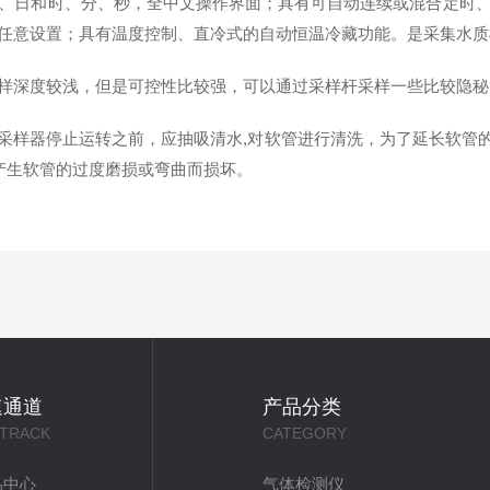
、日和时、分、秒，全中文操作界面；具有可自动连续或混合定时
任意设置；具有温度控制、直冷式的自动恒温冷藏功能。是采集水质
深度较浅，但是可控性比较强，可以通过采样杆采样一些比较隐秘
器停止运转之前，应抽吸清水,对软管进行清洗，为了延长软管的使
而产生软管的过度磨损或弯曲而损坏。
速通道
产品分类
 TRACK
CATEGORY
品中心
气体检测仪