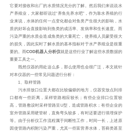
它要对接收和出厂的水质情况充分的了解。然后我们来说说水
产养殖业，大家都听说过“养鱼先养水吧"，作为靠水养殖的行
业来说，水体的任何一点变化都会对鱼类产生很大的影响，水
质的好坏会直接影响到鱼类的成活率、发病率和生长速度。而
污染严重的水质会造成鱼类的大量死亡，使养殖人员蒙受很大
的损失，因此实时了解水质的基本指标对于水产养殖业是很重
要的。而
COD
机器人
分析仪
就是这些行业了解这些水质数据的
重要工具之一。
既然仪器的用处这么多，那么使用也会很广泛，本文就针
对本仪器的一些常见问题进行分析：
1、取样管路
污水排放口位置大都在比较偏僻的地方，仪器安放点到排
口都有一些距离，采样管路相应较长；有些企业排口位置较
高，管路敷设时采样管路呈U型，造成管路积水；有些企业的
室外管路采用硬管材，直角弯头较多，有时还要进行填埋保护
等。由于分析仪工作流程属于间断性工作，时间一长，上述原
因使管路内积附污染严重，尤其一些富营养水体，苔藓类甚至