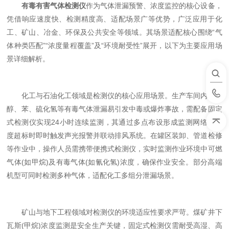
有毒有害气体检测仪
作为气体泄漏预警、浓度监控的核心设备，
凭借响应速度快、检测精度高、适配场景广等优势，广泛应用于化
工、矿山、冶金、环保及公共安全等领域。其场景适配核心围绕“气
体种类匹配”“浓度量程覆盖”及“环境耐受性”展开，以下为主要应用场
景详细解析。
化工与石油化工领域是检测仪的核心应用场景。生产车间内，甲
醇、苯、硫化氢等有毒气体泄漏易引发中毒或爆炸事故，需配备固定
式检测仪实现24小时连续监测，其通过多点布设形成监测网络，浓
度超标时即时触发声光报警并联动排风系统。在罐区装卸、管道检修
等作业中，操作人员需携带便携式检测仪，实时监测作业环境中可燃
气体(如甲烷)及有毒气体(如氰化氢)浓度，确保作业安全。部分高端
机型可同时检测多种气体，适配化工多组分泄漏场景。
矿山与地下工程领域对检测仪的环境适应性要求严苛。煤矿井下
瓦斯(甲烷)浓度监测是安全生产关键，固定式检测仪需耐受高湿、高