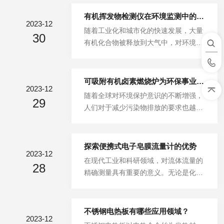
行浓缩仪加速样品浓缩的两个方法：1.
利用预加热的氮气(可以是其他的惰性
有机挥发物检测仪在环境监测中的应用
2023-12
气体)快速流动打破液面上方的气液平
随着工业化和城市化的快速发展，大量
30
衡，大大加快液体挥发；2.通过干式加
有机化合物被释放到大气中，对环境和
热升高浓缩样品的温度，从而快捷的达
人类健康造成了潜在威胁。为了保护空
到浓缩目的。平行浓缩仪是一种快速便
气质量，科学家们研发出了有机挥发物
捷的样品浓缩仪，它在节省实验室宝贵
检测仪，这一*设备能够准确测量和监
可吸附有机卤素燃烧炉为环保事业助力
通风橱资源的同时，操作方便、不需连
2023-12
测大气中的有机挥发物浓度，为环境保
随着全球对环境保护意识的不断增强，
续监视，并且蒸发时间短，可很快得到
29
护工作提供了重要支持。有机挥发物检
人们对于减少污染物排放的要求也越来
预期的结果，可取代传统的浓缩装置。
测仪是一种基于化学传感技术的仪器，
越高。在工业生产和能源利用的过程
使用方法：1.准备工作在开始使用平...
其工作原理主要包括采样、分析和测量
中，有机卤素化合物作为一类特殊的有
三个步骤。首先，检测仪通过气流进样
害物质，对环境和人类健康造成了严重
探索便携式电子皂膜流量计的优势
或吸附盒等方式采集大气中的空气样
2023-12
威胁。为了解决这一问题，科学家们不
在现代工业和科研领域，对流体流量的
品，并将其中的有机挥发物分离出来。
28
断探索创新，开发出了可吸附有机卤素
精确测量具有重要的意义。无论是化
然后，利用化学传感技术，如气相色
燃烧炉，为环保事业迈出了重要的一
工、石油、食品加工还是环保工程，都
谱-质谱联用（GC-MS）、气相色谱-电
步。可吸附有机卤素燃烧炉是一种基于
需要准确测量流体的流量以控制生产过
子...
吸附媒体技术的燃烧设备。其主要原理
程、优化资源分配和保证产品质量。传
不锈钢电热板有哪些应用领域？
是通过特殊的催化剂或吸附剂，在高温
2023-12
统的流量计虽然能够完成这项任务，但