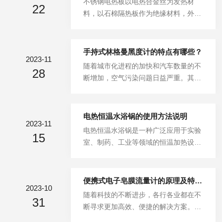
不锈钢电热板以电热合金丝为发热材
条件下将有机卤素化合物转化为无害的
22
体积大、操作复杂且需要专业人员进行
料，以石棉隔热板作为绝缘材料，外层
物质，从而达到减少有机卤素排放的目
维护。然而，随着科技的发展，一种名
覆盖有不锈钢等材质的导热板。电热板
的。该燃烧炉通常由燃烧室、催化剂床
为便携式电子皂膜流量计的新型设备应
工作时，电流通过电热合金丝，电热合
或吸附剂...
运而生，它以其便携性、易用性和高精
金丝就会发热，将电能转换为热能，并
手持式林格曼黑度计的特点有哪些？
度赢得了广泛的赞誉。便携式电子皂膜
2023-11
传导给外层的壳体。电热板设计有绝缘
随着城市化进程的加快和汽车数量的不
流量计是一种利用电子技术测量流体流
28
材料，保证电热合金丝工作时的电流不
断增加，空气污染问题日益严重。其
量的设备。它的工作原理是利用流体通
会使用者造成安全隐患。应用领域：1.
中，黑烟车成为了城市空气污染的主要
过皂膜时，皂膜会因流体的压力而变
实验室应用：不锈钢电热板用于化学实
来源之一。为了有效监测和打击黑烟
形，通过...
验室、生物实验室和材料科学实验室
车，近年来，一种名为手持式林格曼黑
电热恒温水浴锅的使用方法说明
中，用于实验，如溶解、恒温反应、样
2023-11
度计的设备逐渐走进人们的视野。这种
电热恒温水浴锅是一种广泛应用于实验
品加热、酶活性研究等。2.工业应用：
15
设备不仅可以帮助交通管理部门及时发
室、制药、工业等领域的恒温加热设
工业领域使用不锈钢电热板来加热液
现和处罚黑烟车，还可以提高环保执法
备。它通过电加热器加热和感温元件检
体、溶解物质、控制温度和加热反应
的效率和准确性，成为环保工作的得力
测水温，并通过温控系统自动控制加热
器。3....
助手。手持式林格曼黑度计是一种便携
功率，使水的温度保持在设定的恒温范
便携式电子皂膜流量计的原理及特点介绍
式的监测设备，可以通过高清摄像头和
2023-10
围内。HH-1系列数显电热恒温水浴锅
随着科技的不断进步，各行各业都在不
智能识别技术，实时监测车辆的尾气排
31
广泛用于干燥、浓缩、蒸馏、浸渍化学
断寻求更加高效、便捷的解决方案。在
放情况。一旦发现有车辆排放黑烟，抓
试剂,浸渍药品和生物制品,也可用于水
流体控制领域，便携式电子皂膜流量计
拍仪就会立即记录下车辆的信息和违规