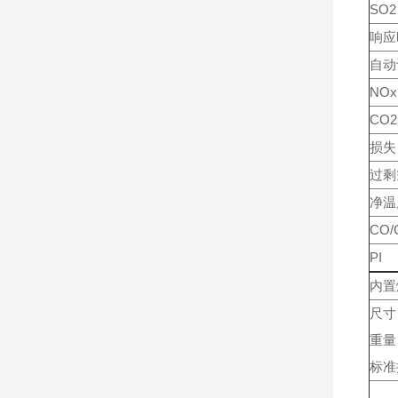
SO2
响应
自动
NOx
CO2
损失
过剩
净温
CO
PI
内置
尺寸
重量
标准