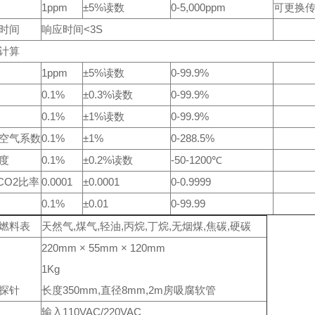
1ppm
±5%读数
0-5,000ppm
可更换
时间
响应时间<3S
计算
1ppm
±5%读数
0-99.9%
0.1%
±0.3%读数
0-99.9%
0.1%
±1%读数
0-99.9%
空气系数
0.1%
±1%
0-288.5%
度
0.1%
±0.2%读数
-50-1200℃
/CO2比率
0.0001
±0.0001
0-0.9999
0.1%
±0.01
0-99.99
燃料表
天然气,煤气,轻油,丙烷,丁烷,无烟煤,焦碳,硬碳
220mm × 55mm × 120mm
1Kg
探针
长度350mm,直径8mm,2m房吸腐软管
输入110VAC/220VAC