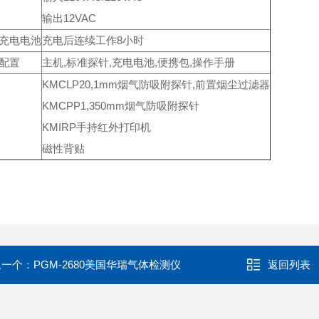
输出12VAC
充电电池
充电后连续工作8小时
配置
主机,标准探针,充电电池,便携包,操作手册
KMCLP20,1mm烟气防吸附探针,前置烟尘过滤器
KMCPP1,350mm烟气防吸附探针
KMIRP手持红外打印机
磁性背贴
上一个：
PGM-2680美国华瑞气体检测仪
返回列表