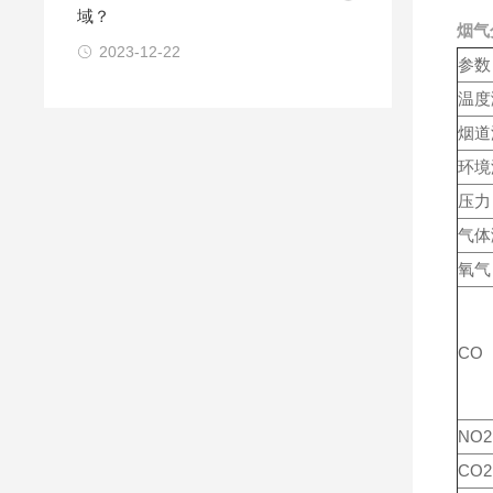
域？
烟气
2023-12-22
参数
温度
烟道
环境
压力
气体
氧气
CO
NO2
CO2