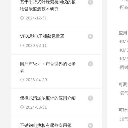
基于手持式叶绿素检测仪的植
·配
物健康监测技术研究
2024-12-31
应用
VF01型电子捕获风量罩
·K
2020-08-11
·K
·K
国产声级计：声音世界的记录
·同
者
2026-04-20
可测
·氧
便携式污泥浓度计的应用介绍
2024-03-31
可计
·烟
不锈钢电热板有哪些应用领