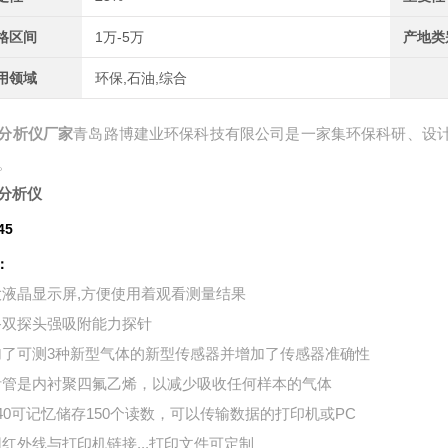
格区间
1万-5万
产地类
用领域
环保,石油,综合
分析仪厂家
青岛路博建业环保科技有限公司是一家集环保科研、设
。
分析仪
45
：
大液晶显示屏,方便使用着观看测量结果
备双探头强吸附能力探针
加了可测3种新型气体的新型传感器并增加了传感器准确性
针管是内衬聚四氟乙烯，以减少吸收任何样本的气体
940可记忆储存150个读数，可以传输数据的打印机或PC
用红外线与打印机链接...打印文件可定制