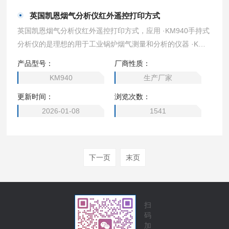
英国凯恩烟气分析仪红外遥控打印方式
英国凯恩烟气分析仪红外遥控打印方式，应用 ·KM940手持式
分析仪的是理想的用于工业锅炉烟气测量和分析的仪器 ·KM9
40适用于所有的工业锅炉，同时可以在显示屏幕上同时显示
产品型号：
厂商性质：
出8种参数并计算出锅炉效率和污染程度 ·KM940可以测量氧
KM940
生产厂家
气，烟道温度以及CO2的计算值，锅炉效率，过剩空气以及损
更新时间：
浏览次数：
失 ·同时也会根据客户的要求来定制相关的传感器 可测量 ·氧
气，二氧化碳，一氧化氮，二氧化氮，二氧化硫，入口温度
2026-01-08
1541
下一页
末页
扫
码
加