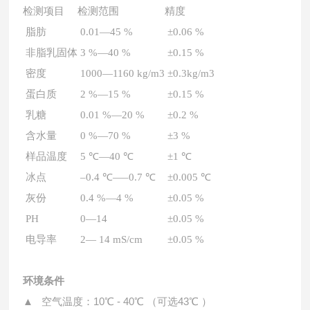
检测项目
检测范围
精度
脂肪
0.01—45 %
±0.06 %
非脂乳固体
3 %—40 %
±0.15 %
密度
1000—1160 kg/m3
±0.3kg/m3
蛋白质
2 %—15 %
±0.15 %
乳糖
0.01 %—20 %
±0.2 %
含水量
0 %—70 %
±3 %
样品温度
5 ℃—40 ℃
±1 ℃
冰点
–0.4 ℃—–0.7 ℃
±0.005 ℃
灰份
0.4 %—4 %
±0.05 %
PH
0—14
±0.05 %
电导率
2— 14 mS/cm
±0.05 %
环境条件
▲ 空气温度：10℃ - 40℃ （可选43℃ ）