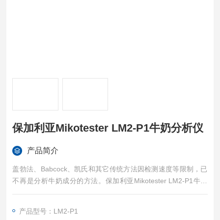
保加利亚Mikotester LM2-P1牛奶分析仪
产品简介
盖勃法、Babcock、凯氏和其它传统方法因检测速度等限制，已
不再是分析牛奶成分的方法。保加利亚Mikotester LM2-P1牛奶
分析仪是一种高性价比的牛奶成分分析仪，可以测量原料奶,脱脂
奶,UHT奶等各种纯奶制品。广泛适用于奶牛养殖牧场，收奶站、
产品型号：LM2-P1
奶车等流通环节，牛奶生产企业，零售市场及畜牧政府监管部