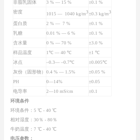
非脂乳固体
3 % — 15 %
±0.1 %
密度
3
3
1015 — 1040 kg/m
±0.3 kg/m
蛋白质
2 % — 7 %
±0.1 %
乳糖
0.01 % — 6 %
±0.1 %
含水量
0 % — 70 %
±3.0 %
样品温度
1℃ — 40 ℃
±1 ℃
冰点
–0.3— –0.7℃
±0.005℃
灰份（固形物）
0.4 % — 1.5%
±0.05 %
PH
0—14%
±0.05
电导率
2—10 mS/cm
±0.1
环境条件
环境条件：5 ℃ - 40 ℃
相对湿度：30％ - 80％
牛奶温度：7 ℃ - 40 ℃
电压参数：