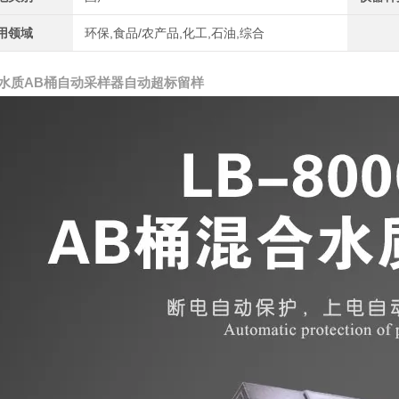
用领域
环保,食品/农产品,化工,石油,综合
水质AB桶自动采样器自动超标留样