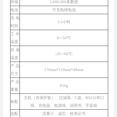
存储
2,000,000条数据
电池
可充电锂电池
充电
3.5小时
时间
工作
0∽50℃
温度
存储
-20∽60℃
温度
产品
170mm*110mm*48mm
尺寸
产品
850g
重量
主机（含保护套）、过滤器、
U盘、RS232串口
标配
线、充电器、电源线、说明书、手提箱
选配
流量计、滤芯、校准证书