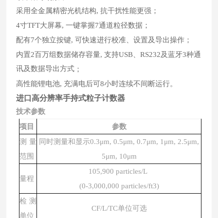
采用全金属精密光机结构
, 抗干扰性能更强；
4寸TFT大屏幕,
一键掌握
7通道粒径数据
；
配有
7个独立按键, 可快速进行校准、设置及导出操作；
内置
2百万组数据储存容量,
支持
USB、RS232及蓝牙3种通
讯及数据导出方式
；
高性能锂电池
, 充满电后可8小时连续不间断运行。
进口高分辨率手持式粒子计数器
技术参数
项目
参数
测量
同时测量和显示0.3μm, 0.5μm, 0.7μm, 1μm, 2.5μm,
范围
5μm, 10μm
105,900 particles/L
量程
(0-3,000,000 particles/ft3)
检测
CF/L/TC单位可选
单位