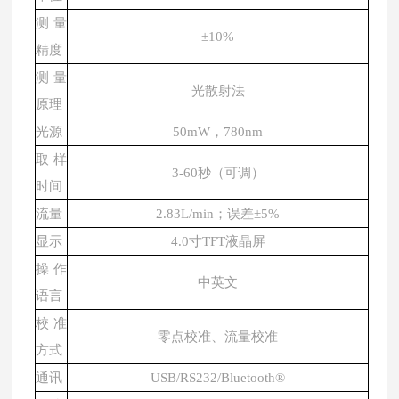
测量
±10%
精度
测量
光散射法
原理
光源
50mW，780nm
取样
3-60秒
（可调）
时间
流量
2.83L/min
；误差
±5%
显示
4.0寸TFT液晶屏
操作
中英文
语言
校准
零点校准、流量校准
方式
通讯
USB/RS232/Bluetooth®