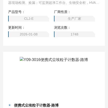
器现场检测、捡漏；可监测超净工作台、生物安全柜，HVAC
系统，计算机室、饮料包装环境，医疗器械生产环境，医院洁
产品型号：
厂商性质：
净手术室，汽车喷涂环境微电子、制药、生化制品、食品卫
CLJ-E
生产厂家
生、精细化工、精密机械等生产和科研部门，制药企业及其监
更新时间：
浏览次数：
督管理部门贯彻GMP规范及电子生产企业等。
2026-01-08
1748
便携式尘埃粒子计数器-路博