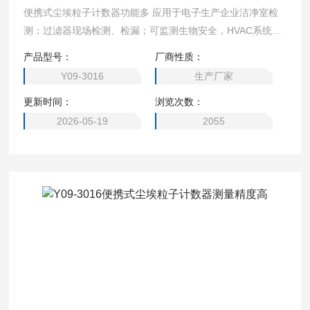
便携式尘埃粒子计数器功能多 应用于电子生产企业洁净室检
测；过滤器现场检测、检漏；可监测生物安全，HVAC系统，
计算机室，饮料包装环境，药品、医疗器械生产环境，医院洁
产品型号：
厂商性质：
净手术室，汽车喷涂环境,微电子、生化制品、食品卫生、精
Y09-3016
生产厂家
细化工、精密机械等生产和科研部门等。
更新时间：
浏览次数：
2026-05-19
2055