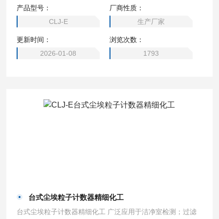
系统，计算机室、饮料包装环境，医疗器械生产环境，医院洁
产品型号：
厂商性质：
净手术室，汽车喷涂环境微电子、制药、生化制品、食品卫
CLJ-E
生产厂家
生、精细化工、精密机械等生产和科研部门，制药企业及其监
更新时间：
浏览次数：
督管理部门贯彻GMP规范及电子生产企业等。
2026-01-08
1793
台式尘埃粒子计数器精细化工
台式尘埃粒子计数器精细化工 广泛应用于洁净室检测；过滤