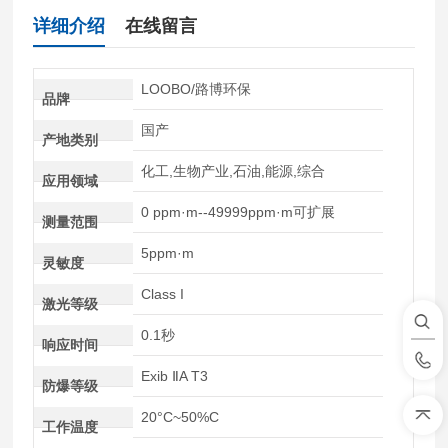
详细介绍
在线留言
LOOBO/路博环保
品牌
国产
产地类别
化工,生物产业,石油,能源,综合
应用领域
0 ppm·m--49999ppm·m可扩展
测量范围
5ppm·m
灵敏度
Class I
激光等级
0.1秒
响应时间
Exib ⅡA T3
防爆等级
20°C~50%C
工作温度