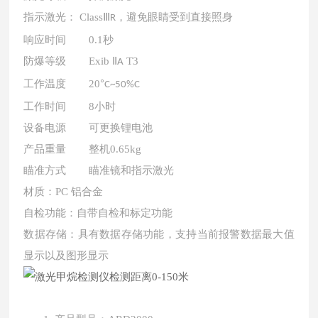
指示激光：
Ⅲ
，避免眼睛受到直接照身
Class
R
响应时间
秒
0.1
防爆等级
Exib
Ⅱ
T3
A
工作温度
°
20
C~50%C
工作时间
小时
8
设备电源
可更换锂电池
产品重量
整机
0.65kg
瞄准方式
瞄准镜和指示激光
材质：
铝合金
PC
自检功能：自带自检和标定功能
数据存储：具有数据存储功能，支持当前报警数据最大值
显示以及图形显示