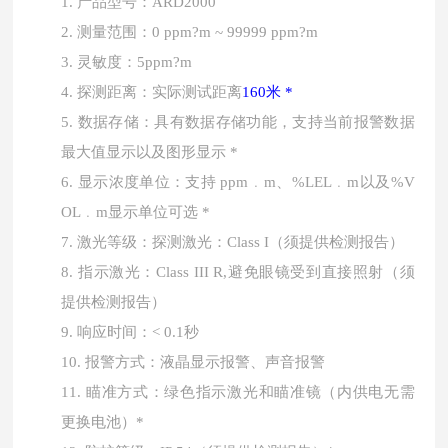
产品型号：
1.
ARD2000
测量范围：
2.
0 ppm?m ~ 99999 ppm?m
灵敏度：
3.
5ppm?m
探测距离：
实际测试距离
4.
1
6
0米 *
数据存储：具有数据存储功能，支持当前报警数据
5.
最大值显示以及图形显示
*
显示浓度单位：支持
6.
ppm﹒m、%LEL﹒m以及%V
OL﹒m显示单位可选 *
激光等级：探测激光：
（须提供检测报告）
7.
Class I
指示激光：
（须
8.
Class III R,避免眼镜受到直接照射
提供检测报告）
响应时间：
9.
< 0.1秒
报警方式：液晶显示报警、声音报警
10.
瞄准方式：绿色指示激光和瞄准镜（内供电无需
11.
更换电池）
*