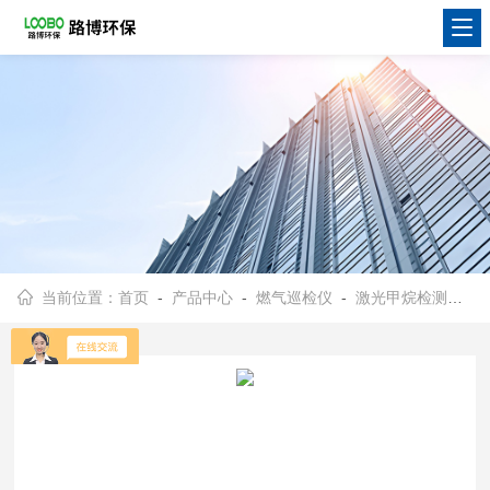
当前位置：
首页
-
产品中心
-
燃气巡检仪
-
激光甲烷检测仪1
-