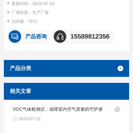
更新时间：2026-05-19
配备光学瞄准镜，瞄准定位更轻松
检测距离远，可对无法接近的位置进行远程探测
厂商性质：生产厂家
选择性强，不受水气和其他气体的交叉干扰
访问量：7671
反应速度快，探测响应时间不超过0.1s
15589812356
产品咨询
产品分类
相关文章
VOC气体检测仪：保障室内空气质量的守护者
2023-07-12