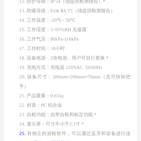
防护等级：
须提供检测报告
）
12.
IP 54（
*
防爆等级：
（
须提供检测报告
）
13.
Exib ⅡA T3
工作温度：
14.
-20℃~ 50℃
工作湿度：
15.
5~95%RH 无凝露
工作气压：
16.
80kPa-116kPa
工作时间：
17.
>8小时
设备电源：
18.
2块电池，用户可自行更换 *
充电方式：充电器
19.
220VAC 50/60Hz
设备尺寸：
20.
206mm×200mm×76mm（含可拆卸把
手）
产品重量：
21.
0.65㎏
材质：
22.
PC 铝合金
自检功能：自带自检和标定功能
23.
*
显示屏：尺寸不小于
24.
2.3寸 *
有独立的巡检软件，可以通过蓝牙和设备进行连
25.