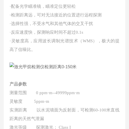
配备光学瞄准镜，瞄准定位更轻松
·
检测距离远，可对无法接近的位置进行远程探测
·
选择性强，不受水气和其他气体的交叉干扰
·
反应速度快，探测响应时间不超过
·
0.1s
灵敏度高，应用波长调制光谱技术（
），极大的提
·
WMS
高了信噪比。
产品参数
测量范围
0 ppm
·
m
--49999
ppm
·
m
灵敏度
5ppm
·
m
实测距离
以水泥墙面为反射面，可检测
米直线
60-100
距离的天然气泄漏
激光等级
探测激光：
Class I