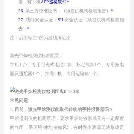
接，有手机
APP巡检软件
*
第三方校准证书：（须提供机构检测报告）
26.
*
功能安全认证：
安全认证（须提供机构检测报
27.
S
IL
告）
*
注：后面标注
*的为必须满足项
激光甲烷检测仪标准配置：
主机
1 台、专用可充式电池2 块、标定气室1个、专用充电
器及适配器1 个、挂绳1 根、专用运输箱1 个。
常见问题
目前，激光甲烷测仪能取代传统的手持报警器吗？
1.
甲烷遥测仪的检测原理，要求甲烷能够形成具有一定厚度
的气团，受环境制约
例如风
，有时微小泄漏无法形成足
(
)