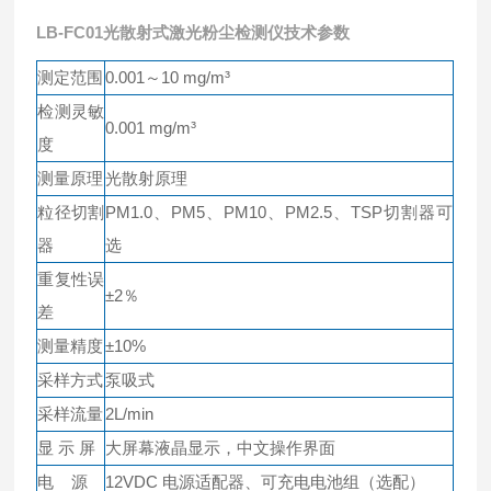
LB-FC01
光散射式激光粉尘检测仪
技术参数
测定范围
0.001～10 mg/m³
检测灵敏
0.001 mg/m³
度
测量原理
光散射原理
粒径切割
PM1.0、PM5、PM10、PM2.5、TSP切割器可
器
选
重复性误
±2％
差
测量精度
±10%
采样方式
泵吸式
采样流量
2L/min
显 示 屏
大屏幕液晶显示，中文操作界面
电 源
12VDC 电源适配器、可充电电池组（选配）