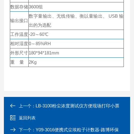
数据存储
3600组
数字量输出、无线传输、衡以量输出、 USB 输
输出接口
出的为选配
工作温度
-20～60℃
相对湿度
0～85%RH
外形尺寸
180*94*181mm
重 量
2Kg
LB-3100粉尘浓度测试仪方便现场打印小票
上一个：
返回列表
Y09-3016便携式尘埃粒子计数器-路博环保
下一个：