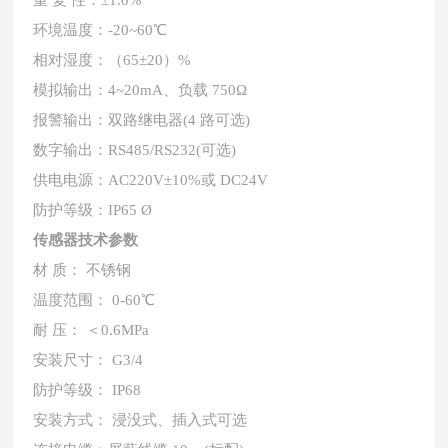
环境温度：
-20~60℃
相对湿度：（
65±20）%
模拟输出：
4~20mA、负载 750Ω
报警输出：双路继电器
(4 路可选)
数字输出：
RS485/RS232(可选)
供电电源：
AC220V±10%或 DC24V
防护等级：
IP65 Ø
传感器技术参数
材
质：
不锈钢
温度范围：
0-60℃
耐
压：
＜
0.6MPa
安装尺寸：
G3/4
防护等级：
IP68
安装方式：
浸没式、插入式可选