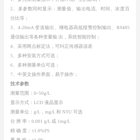
2、
多参数同时显示：测量值、输出电流、时间、浓度百
分比等；
3、
4-20mA 变送输出、继电器高低报警控制输出、RS485
通信输出等各种变量输 出，系统智能控制；
4、
采用两点标定法，可纠正传感器误差
5、
多种安装方式可选；
6、
多种测量单位可选；
7、
中英文操作界面，易于操作；
技术参数
测量范围：
0~50g/L
显示方式：
LCD 液晶显示
测量单位：
g/L，mg/L 和 NTU 可选
分
辨
率：
0.001 g/L 或 1mg/L
精
确
度：
±1.0%FS
重
复
性：
±1.0%