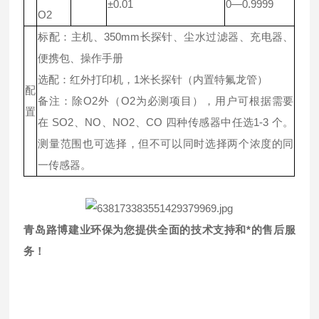
±0.01
0—0.9999
O2
标配：主机、350mm长探针、尘水过滤器、充电器、
便携包、操作手册
选配：红外打印机，1米长探针（内置特氟龙管）
配
备注：除O2外（O2为必测项目），用户可根据需要
置
在 SO2、NO、NO2、CO 四种传感器中任选1-3 个。
测量范围也可选择，但不可以同时选择两个浓度的同
一传感器。
青岛路博建业环保为您提供全面的技术支持和*的售后服
务！