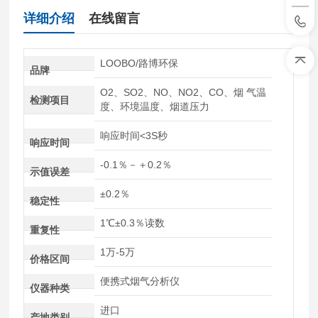
详细介绍
在线留言
LOOBO/路博环保
品牌
O2、SO2、NO、NO2、CO、烟 气温
检测项目
度、环境温度、烟道压力
响应时间<3S秒
响应时间
-0.1％－＋0.2％
示值误差
±0.2％
稳定性
1℃±0.3％读数
重复性
1万-5万
价格区间
便携式烟气分析仪
仪器种类
进口
产地类别