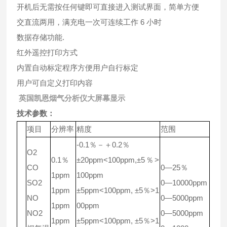
开机后无需按任何键即可直接进入测试界面，简单方便
交直流两用，满充电一次可连续工作 6 小时
数据存储功能.
红外遥控打印方式
内置自动标定程序方便用户自行标定
用户可自定义打印内容
英国凯恩烟气分析仪大屏幕显示
技术参数：
项目
分辨率
精度
范围
-0.1％－＋0.2％
O2
0.1％
±20ppm<100ppm,±5％>
CO
0—25％
1ppm
100ppm
SO2
0—10000ppm
1ppm
±5ppm<100ppm, ±5％>1
NO
0—5000ppm
1ppm
00ppm
NO2
0—5000ppm
1ppm
±5ppm<100ppm, ±5％>1