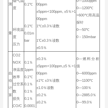
烟气温
0—1000ppm
测
0.1℃
00ppm
度
0—1200℃
±5ppm<100ppm, ±5％>1
>600℃用高温
00ppm
探针
0.1℃
1℃±0.3％读数
环境温
0—50℃
量
0.01m
度
0－150mbar
bar
1℃±0.3％读数
压力
±0.5％
CO2
±0.3％
0—燃料分析
NOX
0.1％
±5ppm<100ppm,±5％>1
值
净温度
1ppm
自
00ppm
0—6000ppm
效率
0.1℃
动
±1℃ ±3％读数
0—1100℃
过空系
0.1％
计
±1.0％读数
0—100％
数
0.1％
算
±0.2％
0—2885.0％
损失
0.1％
±0.2％
0—99.0％
CO/C
0.0001