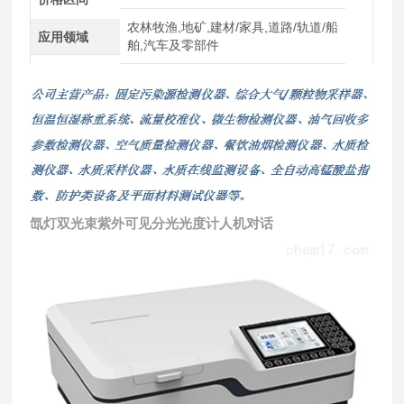
农林牧渔,地矿,建材/家具,道路/轨道/船
应用领域
舶,汽车及零部件
氙灯双光束紫外可见分光光度计人机对话