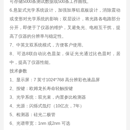
可存储5000条测试数据或500条工作曲线。
6.悬架式光学系统设计，加强加厚铝底板设计，消除震动
或变形对光学系统的影响；双层设计，将光路各电路部分
分开，即便于了仪器的维护，叉避免光、电相互干扰，提
高了仪器的分辨率与稳定性。
7、中英文双系统模式，方便客户使用。
8、可选8联自动比色皿架，保证光光通过比色皿时，居
中，提高了仪器性能。
技术参数
1、显示屏：7 英寸1024*768 高分辨彩色液晶屏
2、按键：欧姆龙长寿命轻触按键
3、光学系统：双光束，内置参比检测器
4、光源：闪烁式氙灯（10亿次，7年）
5、检测器：硅光二极管
6、光谱带宽：1nm 或2nm 可选