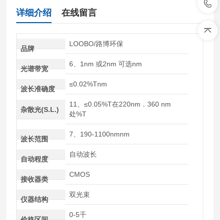
详细介绍
在线留言
LOOBO/路博环保
品牌
6、1nm 或2nm 可选nm
光谱带宽
≤0.02%Tnm
波长准确度
11、≤0.05%T在220nm．360 nm
杂散光(S.L.)
处%T
7、190-1100nmnm
波长范围
自动波长
自动程度
CMOS
接收器类
双光束
仪器结构
0-5千
价格区间