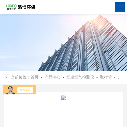
当前位置：
首页
-
产品中心
-
烟尘烟气检测仪
-
取样管
- LB-1080固定污染源废气综合取样管交流供电