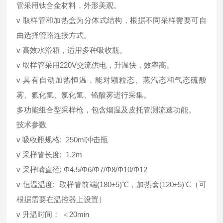
管采用钛合金材料，外形美观。
v 取样管和加热盒为分体式结构，根据不同采样需要可自
由选择管路连接方式。
v 高效水浴箱，适用多种吸收瓶。
v 取样管采用220V交流供电，升温快，效率高。
v 具有自动加热恒温，能对颗粒态、蒸汽态和气态硫酸
雾、氟化氢、氯化氢、铬酸雾进行采集。
多功能组合型采样枪，包含烟温及皮托管测流速功能。
技术参数
v 吸收瓶规格: 250ml冲击瓶
v 采样管长度: 1.2m
v 采样嘴直径: Φ4.5/Φ6/Φ7/Φ8/Φ10/Φ12
v 恒温温度: 取样管前端(180±5)℃，加热盒(120±5)℃（可
根据需要在温控器上设置）
v 升温时间： ＜20min