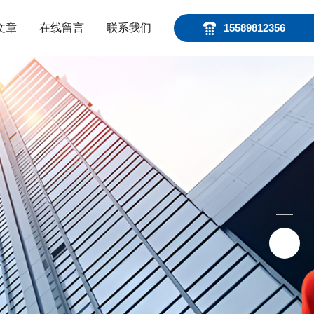
文章
在线留言
联系我们
15589812356